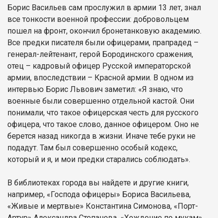
Борис Васильев сам прослужил в армии 13 лет, знал
все тонкости военной профессии: добровольцем
пошел на фронт, окончил бронетанковую академию.
Все предки писателя были офицерами, прапрадед –
генерал-лейтенант, герой Бородинского сражения,
отец – кадровый офицер Русской императорской
армии, впоследствии – Красной армии. В одном из
интервью Борис Львович заметил: «Я знаю, что
военные были совершенно отдельной кастой. Они
понимали, что такое офицерская честь для русского
офицера, что такое слово, данное офицером. Оно не
берется назад никогда в жизни. Иначе тебе руки не
подадут. Там был совершенно особый кодекс,
который и я, и мои предки старались соблюдать».
В библиотеках города вы найдете и другие книги,
например, «Господа офицеры» Бориса Васильева,
«Живые и мертвые» Константина Симонова, «Порт-
Артур» Александра Степанова, «Хождение по мукам»