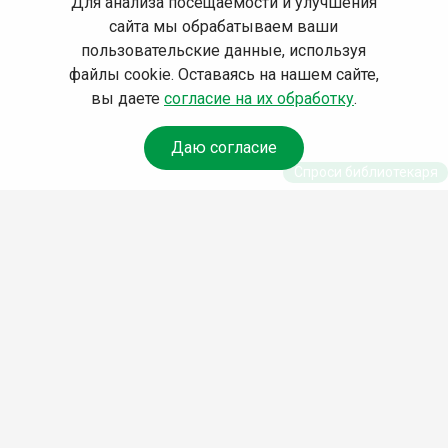
Для анализа посещаемости и улучшения
сайта мы обрабатываем ваши
пользовательские данные, используя
файлы cookie. Оставаясь на нашем сайте,
вы даете
согласие на их обработку
.
Даю согласие
Спроси библиотекаря
© Муниципальное бюджетное учреждение культуры
Ангарского городского округа «Централизованная
библиотечная система» (МБУК «ЦБС»), 2026
Адрес
: 665841, Иркутская обл., г. Ангарск, 17 микрорайон,
дом 4
Телефоны
:
+7 (3955) 55‑10‑22, 55‑09‑61, 55‑09‑69
Факс
:
+7 (3955) 55‑47‑19