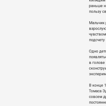
кипящим 
раньше не
пользу с
Мальчик 
взрослую
чувством
подсчету
Одно дет
появлять
в голове
сконстру
эксперим
В конце 
Томаса Э
совсем д
постоянн