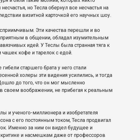
ря и били такие молнии, которых никто
несчастья, но Тесла обернул все несчастья на
ледствии визитной карточкой его научных шоу.
сприимчивым. Эти качества перешли и во
 приятным в общении, обладал изумительным
вязчивых идей. У Теслы была странная тяга к
м чашек кофе и тарелок с едой.
гибели старшего брата у него стали
сенной холеры эти видения усилились, и тогда
ошло до того, что он мог мысленно
 в своем воображении, не прибегая к реальным
лы и ученого-миллионера и изобретателя
исона с его постоянным током, Тесла продвигал
ок. Именно за ним он видел будущее и
я критике и насмешкам даже от профессоров