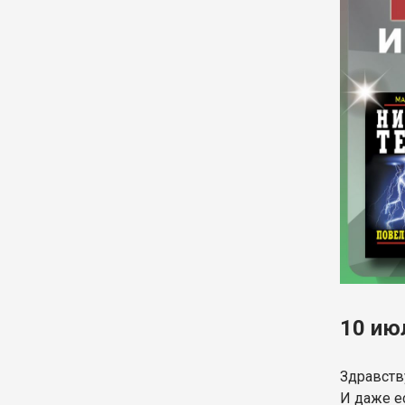
10 ию
Здравству
И даже е