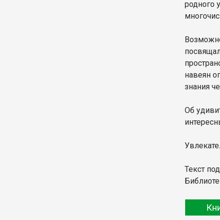
родного у
многочис
Возможно
посвящал
простран
навеян о
знания че
Об удиви
интересн
Увлекател
Текст по
Библиоте
Кн