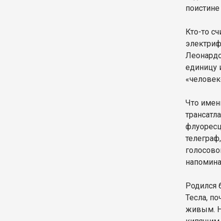
поистине
Кто-то с
электриф
Леонардо
единицу 
«человек
Что имен
трансатл
флуоресц
телеграф
голосово
напомина
Родился 
Тесла, п
живым. Н