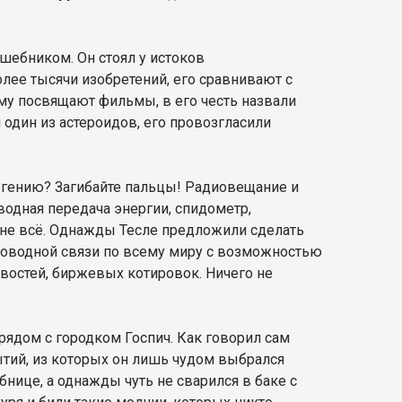
лшебником. Он стоял у истоков
олее тысячи изобретений, его сравнивают с
Ему посвящают фильмы, в его честь назвали
 один из астероидов, его провозгласили
 гению? Загибайте пальцы! Радиовещание и
водная передача энергии, спидометр,
о не всё. Однажды Тесле предложили сделать
спроводной связи по всему миру с возможностью
востей, биржевых котировок. Ничего не
рядом с городком Госпич. Как говорил сам
бытий, из которых он лишь чудом выбрался
бнице, а однажды чуть не сварился в баке с