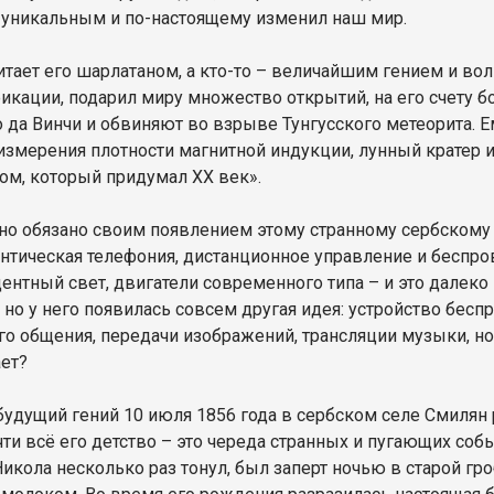
 уникальным и по-настоящему изменил наш мир.
читает его шарлатаном, а кто-то – величайшим гением и во
икации, подарил миру множество открытий, на его счету б
 да Винчи и обвиняют во взрыве Тунгусского метеорита. 
измерения плотности магнитной индукции, лунный кратер и
ом, который придумал XX век».
но обязано своим появлением этому странному сербскому
антическая телефония, дистанционное управление и беспро
ентный свет, двигатели современного типа – и это далек
, но у него появилась совсем другая идея: устройство бе
го общения, передачи изображений, трансляции музыки, но
ет?
будущий гений 10 июля 1856 года в сербском селе Смилян 
очти всё его детство – это череда странных и пугающих со
икола несколько раз тонул, был заперт ночью в старой гро