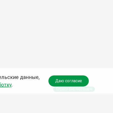
ельские данные,
Даю согласие
ботку
.
Спроси библиотекаря