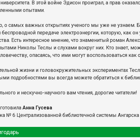
ниверситета. В этой войне Эдисон проиграл, а прав оказал
ленными опытами.
, о самых важных открытиях ученого мы уже не узнаем. 
 беспроводной передаче электроэнергии, которую, как о
ства. Есть интересное мнение, что знаменитый роман Алек
пытами Николы Теслы и слухами вокруг них. Кто знает, мож
ловечеству, опасаясь, что ими могут воспользоваться как 
тельной жизни и головокружительных экспериментах Теслы
ыми подробностями вы всегда можете обратиться к библи
ьного и нескучно-научного вам чтения, дорогие читатели!
дготовила
Анна Гусева
ка № 6 Централизованной библиотечной системы Ангарска
игодарь