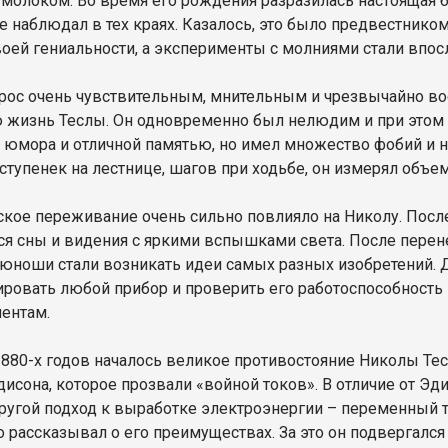
молоком. Во время его рождения разразилась настоящая бу
 наблюдал в тех краях. Казалось, это было предвестником 
воей гениальности, а эксперименты с молниями стали впос
рос очень чувствительным, мнительным и чрезвычайно во
 жизнь Теслы. Он одновременно был нелюдим и при этом
 юмора и отличной памятью, но имел множество фобий и на
 ступенек на лестнице, шагов при ходьбе, он измерял объе
ское переживание очень сильно повлияло на Николу. После 
ся сны и видения с яркими вспышками света. После перене
 юноши стали возникать идеи самых разных изобретений. Д
ировать любой прибор и проверить его работоспособность
ентам.
1880-х годов началось великое противостояние Николы Тес
дисона, которое прозвали «войной токов». В отличие от Эд
ругой подход к выработке электроэнергии – переменный т
о рассказывал о его преимуществах. За это он подвергалс