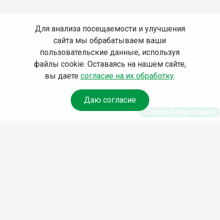
Для анализа посещаемости и улучшения
сайта мы обрабатываем ваши
пользовательские данные, используя
файлы cookie. Оставаясь на нашем сайте,
вы даете
согласие на их обработку
.
Даю согласие
Спроси библиотекаря
© Муниципальное бюджетное учреждение культуры
Ангарского городского округа «Централизованная
библиотечная система» (МБУК «ЦБС»), 2026
Адрес
: 665841, Иркутская обл., г. Ангарск, 17 микрорайон,
дом 4