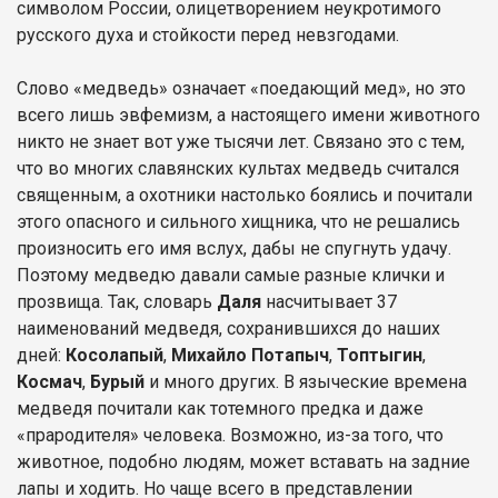
символом России, олицетворением неукротимого
русского духа и стойкости перед невзгодами.
Слово «медведь» означает «поедающий мед», но это
всего лишь эвфемизм, а настоящего имени животного
никто не знает вот уже тысячи лет. Связано это с тем,
что во многих славянских культах медведь считался
священным, а охотники настолько боялись и почитали
этого опасного и сильного хищника, что не решались
произносить его имя вслух, дабы не спугнуть удачу.
Поэтому медведю давали самые разные клички и
прозвища. Так, словарь
Даля
насчитывает 37
наименований медведя, сохранившихся до наших
дней:
Косолапый
,
Михайло Потапыч
,
Топтыгин
,
Космач
,
Бурый
и много других. В языческие времена
медведя почитали как тотемного предка и даже
«прародителя» человека. Возможно, из-за того, что
животное, подобно людям, может вставать на задние
лапы и ходить. Но чаще всего в представлении