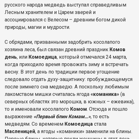
русского народа медведь выступал справедливым
Лесным хранителем и Царем зверей и
ассоциировался с Велесом – древним богом дикой
природы, магии и мудрости.
С обрядами, призванными задобрить косолапого
хозяина леса, был связан древний праздник
Комов
день
, или
Комоедица
, который отмечался 24 марта,
когда приходило время провожать зиму и встречать
весну. В этот день по традиции первое угощение
следовало отдать духу-защитнику: пробуждающемуся
после зимнего сна медведю. А поскольку любимым
лакомством мишки считалась ягода
«команика»
(в
северных областях это морошка, в южных – ежевика),
то и именовали косолапого
Комом
. Отсюда и пошло
выражение
«Первый блин Комам…»
, то есть
медведям. Со временем
Комоедица
стала
Масленицей
, а ягоды «команики» заменили на блины.
Первые блины, которые пекли женщины в этот день,