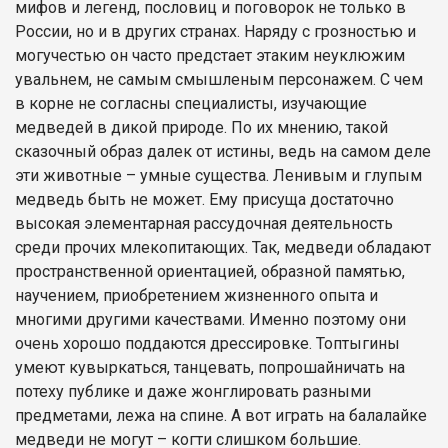
мифов и легенд, пословиц и поговорок не только в
России, но и в других странах. Наряду с грозностью и
могучестью он часто предстает этаким неуклюжим
увальнем, не самым смышленым персонажем. С чем
в корне не согласны специалисты, изучающие
медведей в дикой природе. По их мнению, такой
сказочный образ далек от истины, ведь на самом деле
эти животные – умные существа. Ленивым и глупым
медведь быть не может. Ему присуща достаточно
высокая элементарная рассудочная деятельность
среди прочих млекопитающих. Так, медведи обладают
пространственной ориентацией, образной памятью,
научением, приобретением жизненного опыта и
многими другими качествами. Именно поэтому они
очень хорошо поддаются дрессировке. Топтыгины
умеют кувыркаться, танцевать, попрошайничать на
потеху публике и даже жонглировать разными
предметами, лежа на спине. А вот играть на балалайке
медведи не могут – когти слишком большие.