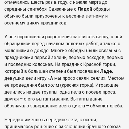
отмечались шесть раз в году, с начала марта до
середины сентября. Связанные с
Ладой
обряды
обычно были приурочены к весенне-летнему и
осеннему циклу праздников.
У нее спрашивали разрешения закликать весну, к ней
обращались перед началом полевых работ, а также с
молениями о дожде. Многие обряды были связаны с
праздниками первой зелени, первых всходов, первых
и последних колосьев. На праздник Красной горки,
который в большей степени был посвящен
Ладе
,
девушки вели игру «А мы просо сеяли, сеяли». Местом
ее проведения был холм (красная горка). Играющие
делились на две группы: одна пела о посеве проса,
другая – о его вытаптывании. Вытаптывание
обозначало завершение всего цикла – обмолот хлеба.
Нередко именно в середине лета, к осени,
принималось решение о заключении брачного союза,