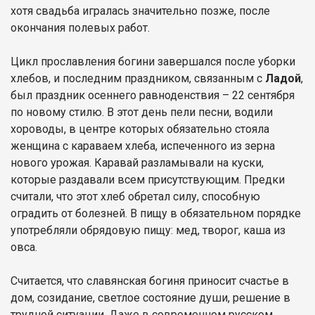
хотя свадьба игралась значительно позже, после
окончания полевых работ.
Цикл прославления богини завершался после уборки
хлебов, и последним праздником, связанным с
Ладой
,
был праздник осеннего равноденствия – 22 сентября
по новому стилю. В этот день пели песни, водили
хороводы, в центре которых обязательно стояла
женщина с караваем хлеба, испеченного из зерна
нового урожая. Каравай разламывали на куски,
которые раздавали всем присутствующим. Предки
считали, что этот хлеб обретал силу, способную
оградить от болезней. В пищу в обязательном порядке
употребляли обрядовую пищу: мед, творог, каша из
овса.
Считается, что славянская богиня приносит счастье в
дом, созидание, светлое состояние души, решение в
трудной ситуации. Даже в современном русском