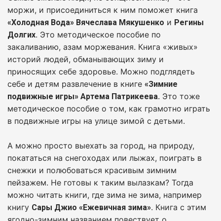
моржи, и присоединиться к ним поможет книга
и
«Холодная Вода» Вячеслава Мякушенко
Регины
. Это методическое пособие по
Долгих
закаливанию, азам моржевания. Книга «живых»
историй людей, обманывающих зиму и
приносящих себе здоровье. Можно подглядеть
себе и детям развлечение в книге
«Зимние
Это тоже
подвижные игры» Артема Патрикеева.
методическое пособие о том, как грамотно играть
в подвижные игры на улице зимой с детьми.
А можно просто выехать за город, на природу,
покататься на снегоходах или лыжах, поиграть в
снежки и полюбоваться красивым зимним
пейзажем. Не готовы к таким вылазкам? Тогда
можно читать книги, где зима не зима, например
книгу
. Книга с этим
Сары Джио «Ежевичная зима»
ягодно-зимним названием повествует о