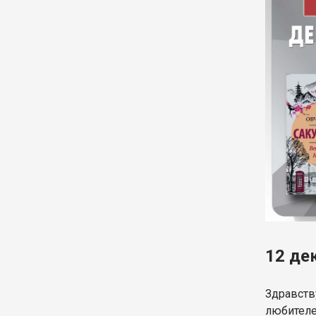
12 де
Здравств
любителей