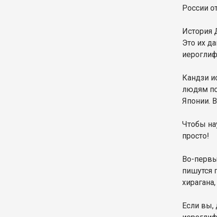
России о
История 
Это их д
иероглиф
Кандзи и
людям по
Японии. 
Чтобы нау
просто!
Во-первых
пишутся 
хирагана,
Если вы,