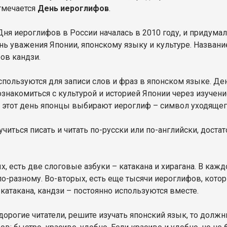
тмечается
День иероглифов
.
Дня иероглифов в России началась в 2010 году, и придума
ань уважения Японии, японскому языку и культуре. Назван
ов кандзи.
спользуются для записи слов и фраз в японском языке. Ден
знакомиться с культурой и историей Японии через изучени
В этот день японцы выбирают иероглиф – символ уходящего
читься писать и читать по-русски или по-английски, доста
, есть две слоговые азбуки – катакана и хирагана. В кажд
по-разному. Во-вторых, есть еще тысячи иероглифов, кото
 катакана, кандзи – постоянно используются вместе.
 дорогие читатели, решите изучать японский язык, то долж