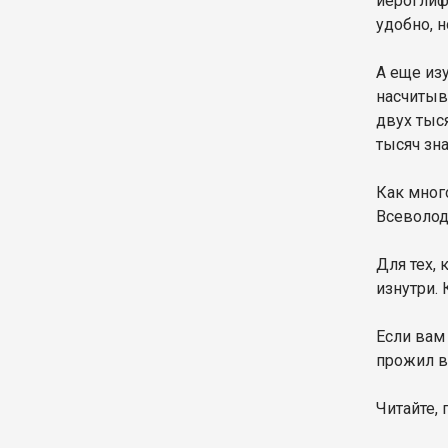
иероглифо
удобно, н
А еще из
насчитыв
двух тыс
тысяч зн
Как мног
Всеволод
Для тех,
изнутри.
Если вам
прожил в
Читайте, 