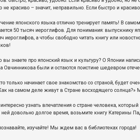
в: быстро, красиво, удобно. Если красиво и удобно, но не 
о не красиво – значит, неправильно. Если быстро и красиво
учение японского языка отлично тренирует память! В сам
ается 50 тысяч иероглифов. Для понимания: выпускнику я
яч иероглифов, а чтобы свободно читать книгу или новостн
аков!
о вы знаете про японский язык и культуру? О Японии напис
а Овчинникова были и остаются поистине шедевром отече
 кто только начинает свое знакомство со страной, будет 
 Как на самом деле живут в Стране восходящего солнца?»
 интересно узнать впечатления о стране человека, который 
 ней довольно долгое время, возьмите книгу Катерины Пад
познавайте, изучайте! Мы ждем вас в библиотеках города!