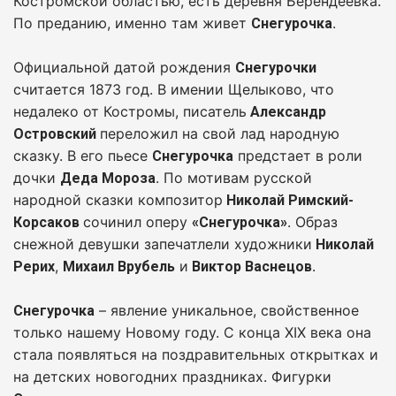
Костромской областью, есть деревня Берендеевка.
По преданию, именно там живет
.
Снегурочка
Официальной датой рождения
Снегурочки
считается 1873 год. В имении Щелыково, что
недалеко от Костромы, писатель
Александр
переложил на свой лад народную
Островский
сказку. В его пьесе
предстает в роли
Снегурочка
дочки
. По мотивам русской
Деда Мороза
народной сказки композитор
Николай Римский-
сочинил оперу
. Образ
Корсаков
«Снегурочка»
снежной девушки запечатлели художники
Николай
,
и
.
Рерих
Михаил Врубель
Виктор Васнецов
– явление уникальное, свойственное
Снегурочка
только нашему Новому году. С конца XIX века она
стала появляться на поздравительных открытках и
на детских новогодних праздниках. Фигурки