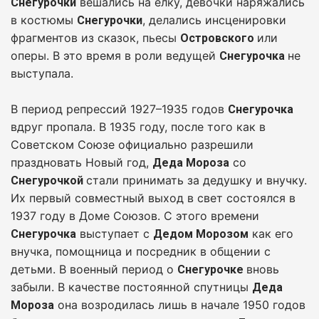
вешались на елку, девочки наряжались
Снегурочки
в костюмы
, делались инсценировки
Снегурочки
фрагментов из сказок, пьесы
или
Островского
оперы. В это время в роли ведущей
не
Снегурочка
выступала.
В период репрессий 1927–1935 годов
Снегурочка
вдруг пропала. В 1935 году, после того как в
Советском Союзе официально разрешили
праздновать Новый год,
со
Деда Мороза
стали принимать за дедушку и внучку.
Снегурочкой
Их первый совместный выход в свет состоялся в
1937 году в Доме Союзов. С этого времени
выступает с
как его
Снегурочка
Дедом Морозом
внучка, помощница и посредник в общении с
детьми. В военный период о
вновь
Снегурочке
забыли. В качестве постоянной спутницы
Деда
она возродилась лишь в начале 1950 годов
Мороза