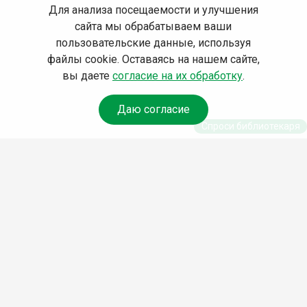
Для анализа посещаемости и улучшения
сайта мы обрабатываем ваши
пользовательские данные, используя
файлы cookie. Оставаясь на нашем сайте,
вы даете
согласие на их обработку
.
Даю согласие
Спроси библиотекаря
© Муниципальное бюджетное учреждение культуры
Ангарского городского округа «Централизованная
библиотечная система» (МБУК «ЦБС»), 2026
Адрес
: 665841, Иркутская обл., г. Ангарск, 17 микрорайон,
дом 4
Телефоны
:
+7 (3955) 55‑10‑22, 55‑09‑61, 55‑09‑69
Факс
:
+7 (3955) 55‑47‑19