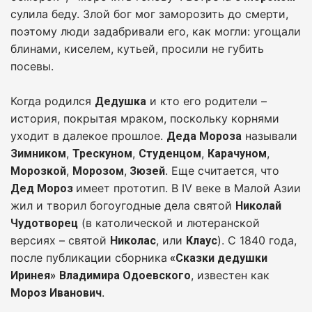
сулила беду. Злой бог мог заморозить до смерти,
поэтому люди задабривали его, как могли: угощали
блинами, киселем, кутьей, просили не губить
посевы.
Когда родился
и кто его родители –
Дедушка
история, покрытая мраком, поскольку корнями
уходит в далекое прошлое.
называли
Деда Мороза
,
,
,
,
Зимником
Трескуном
Студенцом
Карачуном
,
,
. Еще считается, что
Морозкой
Морозом
Зюзей
имеет прототип. В IV веке в Малой Азии
Дед Мороз
жил и творил богоугодные дела святой
Николай
(в католической и лютеранской
Чудотворец
версиях – святой
, или
). С 1840 года,
Николас
Клаус
после публикации сборника
«Сказки дедушки
, известен как
Иринея»
Владимира Одоевского
.
Мороз Иванович