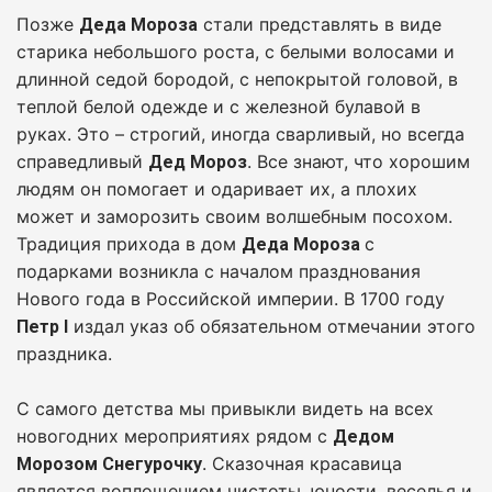
Позже
стали представлять в виде
Деда Мороза
старика небольшого роста, с белыми волосами и
длинной седой бородой, с непокрытой головой, в
теплой белой одежде и с железной булавой в
руках. Это – строгий, иногда сварливый, но всегда
справедливый
. Все знают, что хорошим
Дед Мороз
людям он помогает и одаривает их, а плохих
может и заморозить своим волшебным посохом.
Традиция прихода в дом
с
Деда Мороза
подарками возникла с началом празднования
Нового года в Российской империи. В 1700 году
издал указ об обязательном отмечании этого
Петр I
праздника.
С самого детства мы привыкли видеть на всех
новогодних мероприятиях рядом с
Дедом
. Сказочная красавица
Морозом Снегурочку
является воплощением чистоты, юности, веселья и