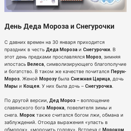
День Деда Мороза и Снегурочки
С давних времен на 30 января приходится
праздник в честь
и
. В
Деда Мороза
Снегурочки
этот день предками прославлялся
, зимняя
Мороз
ипостась
, символизирующего благополучие
Велеса
и богатство. В таком же качестве почитался
Перун-
. Женой
была
, дочь
Мороз
Морозу
Снежная Царица
и
. У них была дочь –
.
Мары
Кощея
Снегурочка
По другой версии,
– воплощение
Дед Мороз
славянского бога
, повелителя зимы и
Морока
снега.
также считался богом лжи, обмана и
Морок
заблуждений. Отсюда выражения «упасть в
обморок», «морочить голову». Встреча с
Мороком