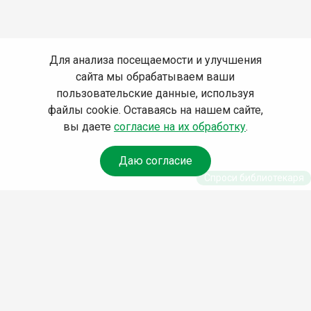
Для анализа посещаемости и улучшения
сайта мы обрабатываем ваши
пользовательские данные, используя
файлы cookie. Оставаясь на нашем сайте,
вы даете
согласие на их обработку
.
Даю согласие
Спроси библиотекаря
© Муниципальное бюджетное учреждение культуры
Ангарского городского округа «Централизованная
библиотечная система» (МБУК «ЦБС»), 2026
Адрес
: 665841, Иркутская обл., г. Ангарск, 17 микрорайон,