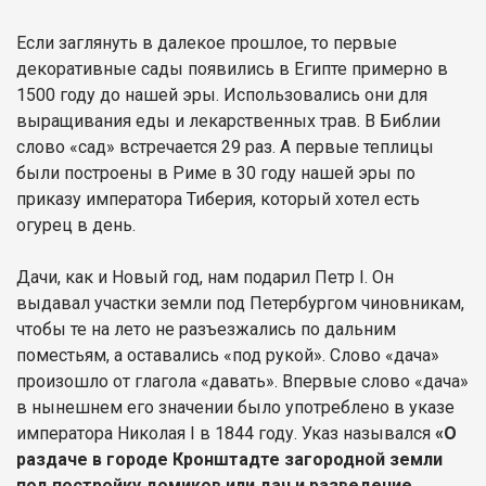
Если заглянуть в далекое прошлое, то первые
декоративные сады появились в Египте примерно в
1500 году до нашей эры. Использовались они для
выращивания еды и лекарственных трав. В Библии
слово «сад» встречается 29 раз. А первые теплицы
были построены в Риме в 30 году нашей эры по
приказу императора Тиберия, который хотел есть
огурец в день.
Дачи, как и Новый год, нам подарил Петр I. Он
выдавал участки земли под Петербургом чиновникам,
чтобы те на лето не разъезжались по дальним
поместьям, а оставались «под рукой». Слово «дача»
произошло от глагола «давать». Впервые слово «дача»
в нынешнем его значении было употреблено в указе
императора Николая I в 1844 году. Указ назывался
«О
раздаче в городе Кронштадте загородной земли
под постройку домиков или дач и разведение