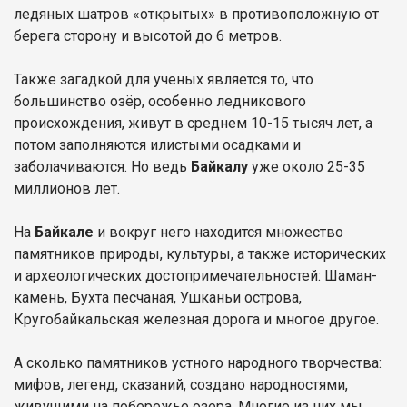
ледяных шатров «открытых» в противоположную от
берега сторону и высотой до 6 метров.
Также загадкой для ученых является то, что
большинство озёр, особенно ледникового
происхождения, живут в среднем 10-15 тысяч лет, а
потом заполняются илистыми осадками и
заболачиваются. Но ведь
Байкалу
уже около 25-35
миллионов лет.
На
Байкале
и вокруг него находится множество
памятников природы, культуры, а также исторических
и археологических достопримечательностей: Шаман-
камень, Бухта песчаная, Ушканьи острова,
Кругобайкальская железная дорога и многое другое.
А сколько памятников устного народного творчества:
мифов, легенд, сказаний, создано народностями,
живущими на побережье озера. Многие из них мы