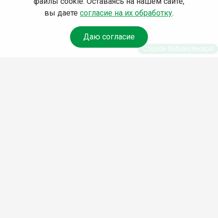
файлы cookie. Оставаясь на нашем сайте,
вы даете
согласие на их обработку
.
Даю согласие
Спроси библиотекаря
© Муниципальное бюджетное учреждение культуры
Ангарского городского округа «Централизованная
библиотечная система» (МБУК «ЦБС»), 2026
Адрес
: 665841, Иркутская обл., г. Ангарск, 17 микрорайон,
дом 4
Телефоны
:
+7 (3955) 55‑10‑22, 55‑09‑61, 55‑09‑69
Факс
:
+7 (3955) 55‑47‑19
Электронная почта
:
cbs-angarsk@yandex.ru
Мы в социальных сетях –
#Библиотеки_Ангарска