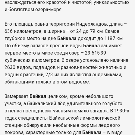
наслаждаться его красотой и чистотой, уникальностью
и богатством озера-моря.
Его площадь равна территории Нидерландов, длина –
636 километров, а ширина – от 24 до 79 км. Самое
глубокое место на дне
Байкала
доходит до 1187 км.
По объёму запасов пресной воды
Байкал
занимает
первое место в мире среди озёр – 23 615,39
кубических километров. В озере установлено наличие
2630 видов, подвидов и разновидностей животных и
водных растений, 2/3 из них являются эндемиками,
обитающими только в этом водоёме.
Замерзает
Байкал
целиком, кроме небольшого
участка, а байкальский лёд удивительного голубого
оттенка преподносит учёным немало загадок. В 1930-х
годах специалисты Байкальской лимнологической
станции обнаружили необычные формы ледового
покрова, характерные только для
Байкала
– в виде