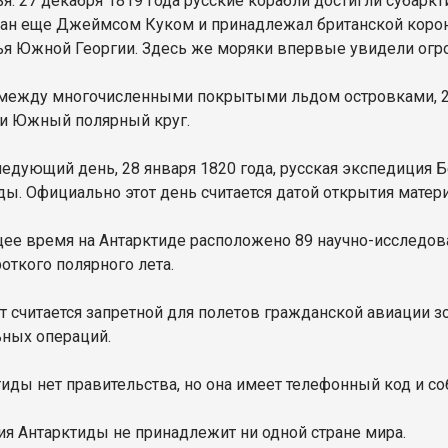
я. 27 декабря 1819 года русские корабли достигли субарк
ан еще Джеймсом Куком и принадлежал британской корон
я Южной Георгии. Здесь же моряки впервые увидели огр
между многочисленными покрытыми льдом островками, 27
и Южный полярный круг.
ледующий день, 28 января 1820 года, русская экспедиция 
ды. Официально этот день считается датой открытия матери
щее время на Антарктиде расположено 89 научно-исследоват
откого полярного лета.
т считается запретной для полетов гражданской авиации з
ьных операций.
тиды нет правительства, но она имеет телефонный код и с
ия Антарктиды не принадлежит ни одной стране мира.