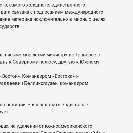
ого, самого холодного, единственного
а дата связана с подписанием международного
вание материка исключительно в мирных целях.
сударств.
ил письмо морскому министру де Траверсе с
одну к Северному полюсу, другую к Южному.
«Восток». Командиром «Востока» и
 Фаддеевич Беллинсгаузен, командиром
экспедиции, – исследовать воды возле
ует.
одах, на удалении от южноамериканского