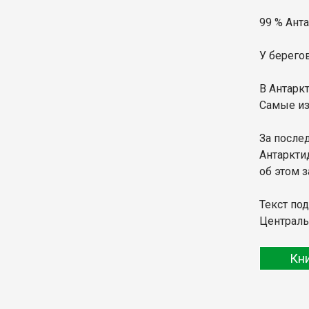
99 % Ант
У берего
В Антарк
Самые из
За после
Антаркти
об этом 
Текст по
Централь
Кн