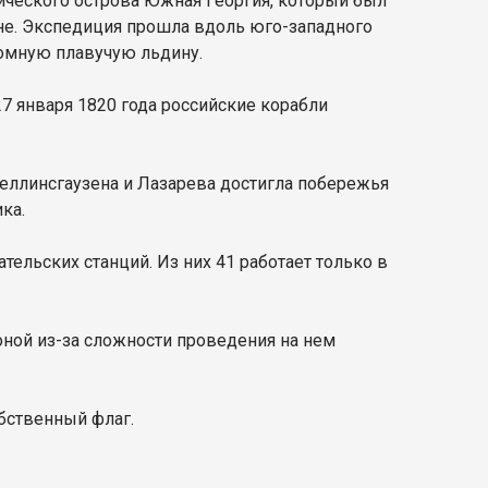
тического острова Южная Георгия, который был
е. Экспедиция прошла вдоль юго-западного
омную плавучую льдину.
 января 1820 года российские корабли
Беллинсгаузена и Лазарева достигла побережья
ка.
ельских станций. Из них 41 работает только в
оной из-за сложности проведения на нем
обственный флаг.