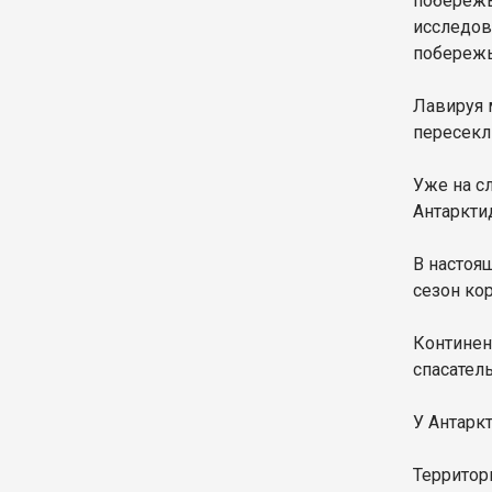
побережь
исследов
побережь
Лавируя 
пересекл
Уже на с
Антаркти
В настоя
сезон кор
Континен
спасател
У Антарк
Территор