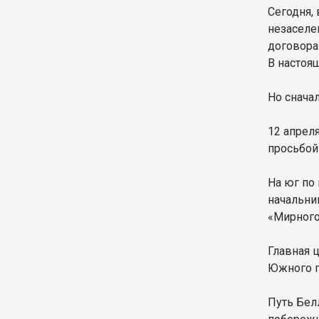
Сегодня,
незаселе
договора
В настоя
Но снача
12 апрел
просьбой
На юг по
начальни
«Мирного
Главная 
Южного п
Путь Бел