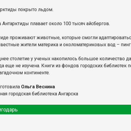
арктиды покрыто льдом.
в Антарктиды плавает около 100 тысяч айсбергов.
тиде проживают животные, которые смогли адаптироватьс
вестные жители материка и околоматериковых вод – пингв
днее столетие у ученых накопилось большое количество д
да еще не изучена. Книги из фондов городских библиотек п
загадочном континенте.
дготовила
Ольга Веснина
ная городская библиотека Ангарска
игодарь