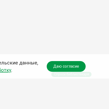
ельские данные,
Даю согласие
ботку
.
Спроси библиотекаря
чредитель: