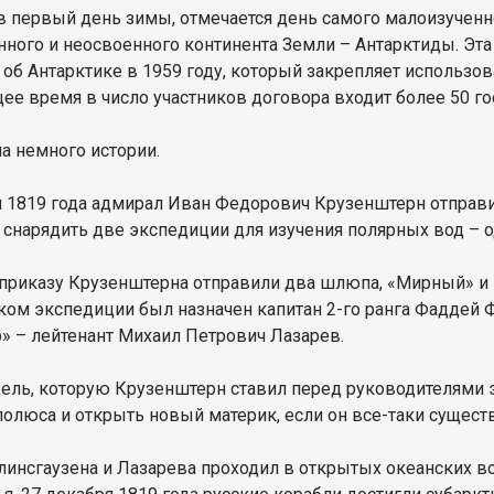
 в первый день зимы, отмечается день самого малоизученн
нного и неосвоенного континента Земли – Антарктиды. Эт
 об Антарктике в 1959 году, который закрепляет использо
щее время в число участников договора входит более 50 го
ла немного истории.
я 1819 года адмирал Иван Федорович Крузенштерн отправ
 снарядить две экспедиции для изучения полярных вод – 
 приказу Крузенштерна отправили два шлюпа, «Мирный» и 
ком экспедиции был назначен капитан 2-го ранга Фаддей
» – лейтенант Михаил Петрович Лазарев.
цель, которую Крузенштерн ставил перед руководителями 
олюса и открыть новый материк, если он все-таки существ
линсгаузена и Лазарева проходил в открытых океанских в