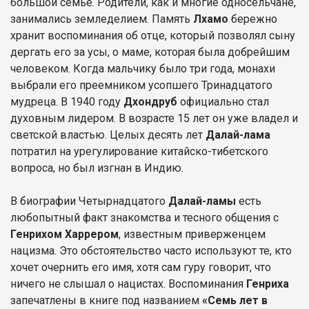
большой семье. Родители, как и многие односельчане,
занимались земледелием. Память
Лхамо
бережно
хранит воспоминания об отце, который позволял сыну
дергать его за усы, о маме, которая была добрейшим
человеком. Когда мальчику было три года, монахи
выбрали его преемником усопшего Тринадцатого
мудреца. В 1940 году
Дхондруб
официально стал
духовным лидером. В возрасте 15 лет он уже владел и
светской властью. Целых десять лет
Далай-лама
потратил на урегулирование китайско-тибетского
вопроса, но был изгнан в Индию.
В биографии Четырнадцатого
Далай-ламы
есть
любопытный факт знакомства и тесного общения с
Генрихом Харрером
, известным приверженцем
нацизма. Это обстоятельство часто используют те, кто
хочет очернить его имя, хотя сам гуру говорит, что
ничего не слышал о нацистах. Воспоминания
Генриха
запечатлены в книге под названием
«Семь лет в