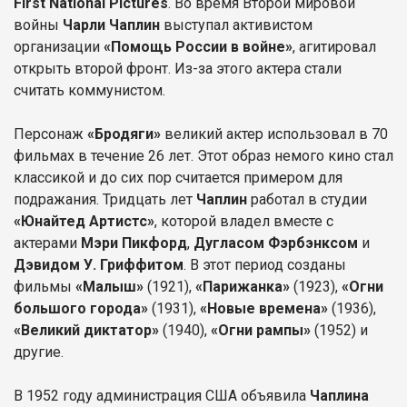
First National Pictures
. Во время Второй мировой
войны
Чарли Чаплин
выступал активистом
организации
«Помощь России в войне»
, агитировал
открыть второй фронт. Из-за этого актера стали
считать коммунистом.
Персонаж
«Бродяги»
великий актер использовал в 70
фильмах в течение 26 лет. Этот образ немого кино стал
классикой и до сих пор считается примером для
подражания. Тридцать лет
Чаплин
работал в студии
«Юнайтед Артистс»
, которой владел вместе с
актерами
Мэри Пикфорд
,
Дугласом Фэрбэнксом
и
Дэвидом У. Гриффитом
. В этот период созданы
фильмы
«Малыш»
(1921),
«Парижанка»
(1923),
«Огни
большого города»
(1931),
«Новые времена»
(1936),
«Великий диктатор»
(1940),
«Огни рампы»
(1952) и
другие.
В 1952 году администрация США объявила
Чаплина