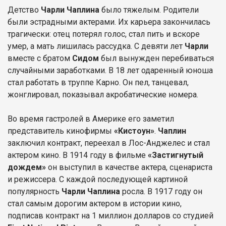
Детство
Чарли Чаплина
было тяжелым. Родители
были эстрадными актерами. Их карьера закончилась
трагически: отец потерял голос, стал пить и вскоре
умер, а мать лишилась рассудка. С девяти лет
Чарли
вместе с братом
Сидом
был вынужден перебиваться
случайными заработками. В 18 лет одаренный юноша
стал работать в труппе Карно. Он пел, танцевал,
жонглировал, показывал акробатические номера.
Во время гастролей в Америке его заметил
представитель кинофирмы
«Кистоун»
.
Чаплин
заключил контракт, переехал в Лос-Анджелес и стал
актером кино. В 1914 году в фильме
«Застигнутый
дождем»
он выступил в качестве актера, сценариста
и режиссера. С каждой последующей картиной
популярность
Чарли Чаплина
росла. В 1917 году он
стал самым дорогим актером в истории кино,
подписав контракт на 1 миллион долларов со студией