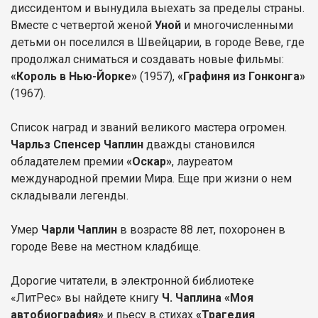
диссидентом и вынудила выехать за пределы страны.
Вместе с четвертой женой
Уной
и многочисленными
детьми он поселился в Швейцарии, в городе Веве, где
продолжал сниматься и создавать новые фильмы:
«Король в Нью-Йорке»
(1957),
«Графиня из Гонконга»
(1967).
Список наград и званий великого мастера огромен.
Чарльз Спенсер Чаплин
дважды становился
обладателем премии
«Оскар»
, лауреатом
международной премии Мира. Еще при жизни о нем
складывали легенды.
Умер
Чарли Чаплин
в возрасте 88 лет, похоронен в
городе Веве на местном кладбище.
Дорогие читатели, в электронной библиотеке
«ЛитРес» вы найдете книгу
Ч. Чаплина «Моя
автобиография»
и пьесу в стихах
«Трагедия