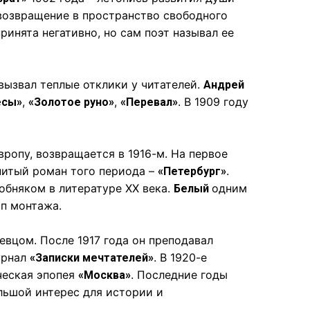
возвращение в пространство свободного
принята негативно, но сам поэт называл ее
вызвал теплые отклики у читателей.
Андрей
,
,
. В 1909 году
есы»
«Золотое руно»
«Перевал»
вропу, возвращается в 1916-м. На первое
нитый роман того периода –
.
«Петербург»
обняком в литературе XX века.
одним
Белый
п монтажа.
евцом. После 1917 года он преподавал
урнал
. В 1920-е
«Записки мечтателей»
ческая эпопея
. Последние годы
«Москва»
льшой интерес для истории и