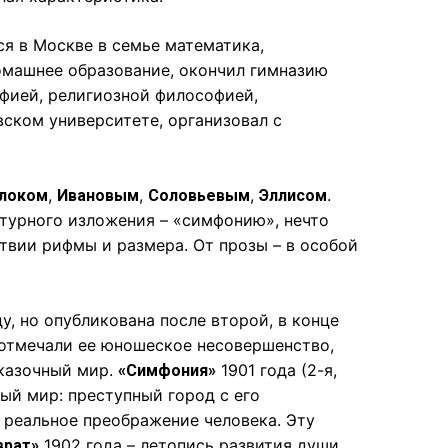
ся в Москве в семье математика,
омашнее образование, окончил гимназию
офией, религиозной философией,
вском университете, организовал с
,
,
,
.
локом
Ивановым
Соловьевым
Эллисом
турного изложения – «симфонию», нечто
ствии рифмы и размера. От прозы – в особой
ду, но опубликована после второй, в конце
отмечали ее юношеское несовершенство,
сказочный мир.
1901 года (2-я,
«Симфония»
ый мир: преступный город с его
а реальное преображение человека. Эту
1902 года – летопись развития души
врат»