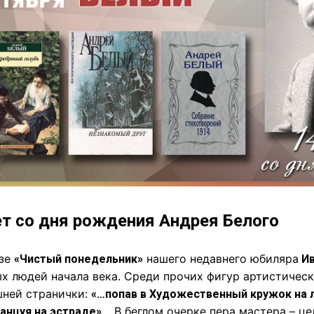
ет со дня рождения Андрея Белого
азе
нашего недавнего юбиляра
«Чистый понедельник»
Ив
х людей начала века. Среди прочих фигур артистичес
шней странички:
«…попав в Художественный кружок на л
… В беглом очерке пера мастера – це
танцуя на эстраде»