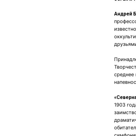
Андрей 
професс
известно
оккульти
друзьям
Принадл
Творчес
среднее 
напевнос
«Северн
1903 год
заимство
драматич
обитател
симфони