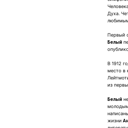
Человека
Духа. Ч
любимым
Первый 
пе
Белый
опублик
В 1912 г
место в 
Лейтмоти
из первы
не
Белый
молодым
написан
жизни
Ан
литерату