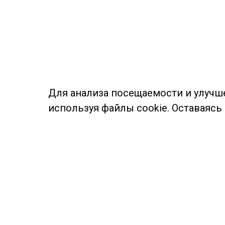
Для анализа посещаемости и улучш
используя файлы cookie. Оставаясь
© Муниципальное бюджетное учреждение культуры
Ангарского городского округа «Централизованная
библиотечная система» (МБУК «ЦБС»), 2026
Адрес
: 665841, Иркутская обл., г. Ангарск,
17 микрорайон, дом 4