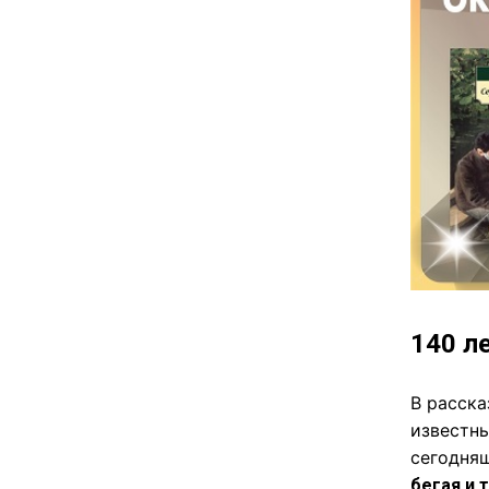
140 л
В расск
известны
сегодня
бегая и 