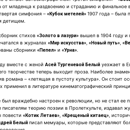
 от младенца к раздвоению и страданию и финальное 
етвертая симфония –
1907 года – была 
«Кубок метелей»
 детищем.
сборник стихов
вышел в 1904 году и 
«Золото в лазури»
чатался в журналах
,
,
«Мир искусства»
«Новый путь»
«В
ованы сборники
и
.
«Пепел»
«Урна»
оду вместе с женой
уезжает в Е
Асей Тургеневой Белый
его творчестве теперь выходит проза. Наиболее знаме
в романа – «летящая в пустоту культура». Он стоит ос
х применил в литературе кинематографический принци
 был враждебно настроен к революции, но не стал ее п
 писателям теорию поэзии в Пролеткульте, издавал ж
ы повести
,
, истори
«Котик Летаев»
«Крещеный китаец»
писал мемуары, которые представляют бо
дрей Белый
роведения.