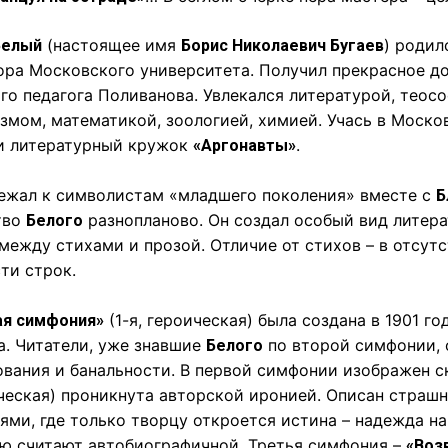
(настоящее имя
) родил
Белый
Борис Николаевич Бугаев
ора Московского университета. Получил прекрасное д
го педагога Поливанова. Увлекался литературой, теос
змом, математикой, зоологией, химией. Учась в Моско
и литературный кружок
.
«Аргонавты»
ежал к символистам «младшего поколения» вместе с
Б
тво
разнопланово. Он создал особый вид литера
Белого
между стихами и прозой. Отличие от стихов – в отсут
ти строк.
(1-я, героическая) была создана в 1901 го
ая симфония»
а. Читатели, уже знавшие
по второй симфонии, 
Белого
вания и банальности. В первой симфонии изображен 
еская) проникнута авторской иронией. Описан страшн
ями, где только творцу откроется истина – надежда н
ю считают автобиографичной. Третья симфония –
«Воз