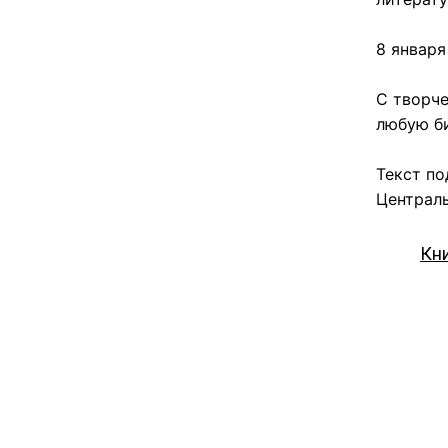
8 января
С творче
любую би
Текст по
Централь
Кн