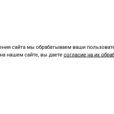
ения сайта мы обрабатываем ваши пользоват
 на нашем сайте, вы даете
согласие на их обра
Мы в социальных сетях –
#Библиотеки_Ангарска
У
К
Н
Приглашаем Вас в наши библиотеки!