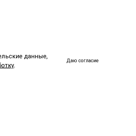
ельские данные,
Даю согласие
ботку
.
Спроси библиотекаря
чредитель:
омитет по культуре и молодежной политике АГО
езависимая оценка качества библиотечных услуг