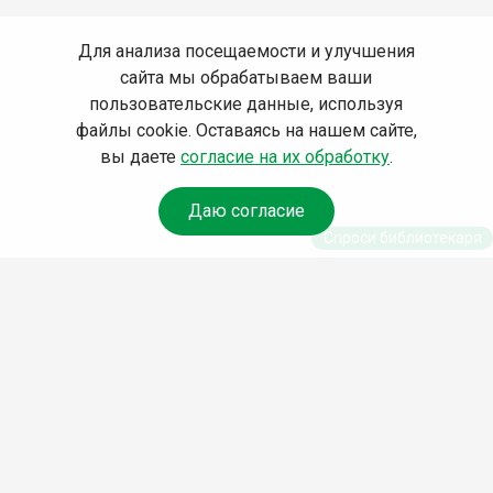
Для анализа посещаемости и улучшения
сайта мы обрабатываем ваши
пользовательские данные, используя
файлы cookie. Оставаясь на нашем сайте,
вы даете
согласие на их обработку
.
Даю согласие
Спроси библиотекаря
© Муниципальное бюджетное учреждение культуры
Ангарского городского округа «Централизованная
библиотечная система» (МБУК «ЦБС»), 2026
Адрес
: 665841, Иркутская обл., г. Ангарск, 17 микрорайон,
дом 4