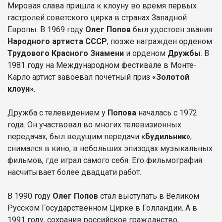
Мировая слава пришла к клоуну во время первых
гастролей советского цирка в странах Западной
Европы. В 1969 году
Олег Попов
был удостоен звания
Народного артиста СССР
, позже награжден орденом
Трудового Красного Знамени
и орденом
Дружбы
. В
1981 году на Международном фестивале в Монте-
Карло артист завоевал почетный приз
«Золотой
клоун»
.
Дружба с телевидением у
Попова
началась с 1972
года. Он участвовал во многих телевизионных
передачах, был ведущим передачи
«Будильник»
,
снимался в кино, в небольших эпизодах музыкальных
фильмов, где играл самого себя. Его фильмография
насчитывает более двадцати работ.
В 1990 году
Олег Попов
стал выступать в Великом
Русском Государственном Цирке в Голландии. А в
1991 году, сохранив российское гражданство,