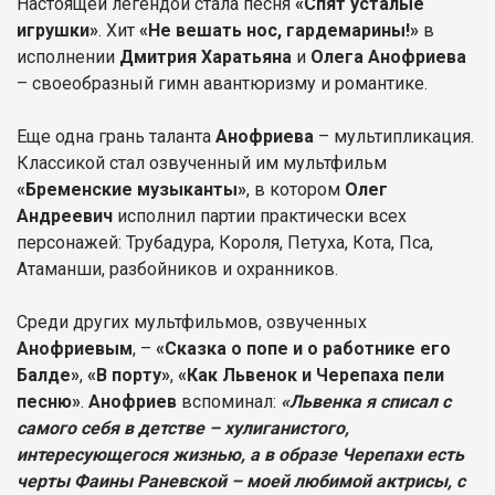
Настоящей легендой стала песня
«Спят усталые
игрушки»
. Хит
«Не вешать нос, гардемарины!»
в
исполнении
Дмитрия Харатьяна
и
Олега Анофриева
– своеобразный гимн авантюризму и романтике.
Еще одна грань таланта
Анофриева
– мультипликация.
Классикой стал озвученный им мультфильм
«Бременские музыканты»
, в котором
Олег
Андреевич
исполнил партии практически всех
персонажей: Трубадура, Короля, Петуха, Кота, Пса,
Атаманши, разбойников и охранников.
Среди других мультфильмов, озвученных
Анофриевым
, –
«Сказка о попе и о работнике его
Балде»
,
«В порту»
,
«Как Львенок и Черепаха пели
песню»
.
Анофриев
вспоминал:
«Львенка я списал с
самого себя в детстве – хулиганистого,
интересующегося жизнью, а в образе Черепахи есть
черты Фаины Раневской – моей любимой актрисы, с