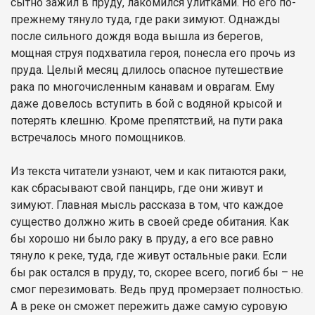
сытно зажил в пруду, лакомился улитками. Но его по-
прежнему тянуло туда, где раки зимуют. Однажды
после сильного дождя вода вышла из берегов,
мощная струя подхватила героя, понесла его прочь из
пруда. Целый месяц длилось опасное путешествие
рака по многочисленным канавам и оврагам. Ему
даже довелось вступить в бой с водяной крысой и
потерять клешню. Кроме препятствий, на пути рака
встречалось много помощников.
Из текста читатели узнают, чем и как питаются раки,
как сбрасывают свой панцирь, где они живут и
зимуют. Главная мысль рассказа в том, что каждое
существо должно жить в своей среде обитания. Как
бы хорошо ни было раку в пруду, а его все равно
тянуло к реке, туда, где живут остальные раки. Если
бы рак остался в пруду, то, скорее всего, погиб бы – не
смог перезимовать. Ведь пруд промерзает полностью.
А в реке он сможет пережить даже самую суровую