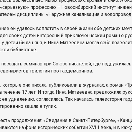
залось бы, несовместимых профессиях: архиве и кино. А ок
 «серьезную» профессию – Новосибирский институт инжене
ателем дисциплины «Наружная канализация и водопровод»
енее ей удалось воплотить в своей жизни обе детских меч
 для своих детей интересный приключенческий роман о ру
, у детей была няня, и Нина Матвеевна могла себе позволи
ской библиотеке.
а посещать семинар при Союзе писателей, где подружилас
 сценаристов трилогии про гардемаринов.
, которые она писала, публиковали в журналах, а роман «
 в течение 17 лет. И тогда Нина Матвеевна предложила ру
к ее удивлению, согласилась. Так началась телеистория га
откровенно зашла в тупик.
 есть продолжения: «Свидание в Санкт-Петербурге», «Канц
иваются на фоне исторических событий XVIII века, и в каж