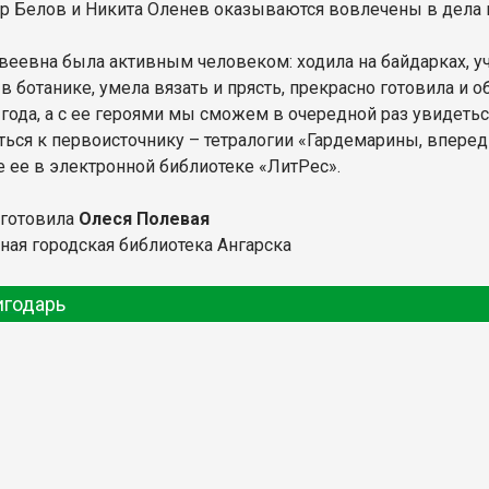
р Белов и Никита Оленев оказываются вовлечены в дела 
веевна была активным человеком: ходила на байдарках, у
в ботанике, умела вязать и прясть, прекрасно готовила и 
 года, а с ее героями мы сможем в очередной раз увидетьс
ться к первоисточнику – тетралогии «Гардемарины, вперед!
е ее в электронной библиотеке «ЛитРес».
дготовила
Олеся Полевая
ная городская библиотека Ангарска
игодарь