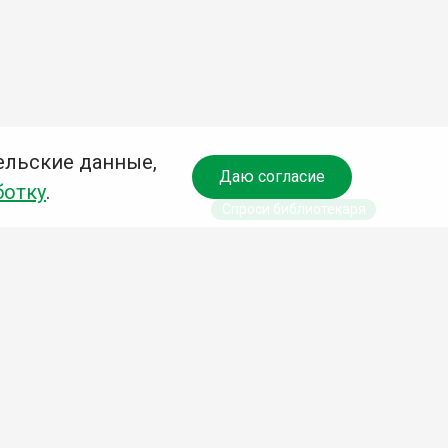
ельские данные,
Даю согласие
ботку
.
Спроси библиотекаря
чредитель:
омитет по культуре и молодежной политике АГО
езависимая оценка качества библиотечных услуг