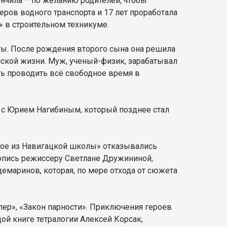
ончила – по желанию родителей, чтобы
ров водного транспорта и 17 лет проработала
 в строительном техникуме.
ты. После рождения второго сына она решила
сской жизни. Муж, ученый-физик, зарабатывал
ть проводить всё свободное время в
ь с Юрием Нагибиным, который позднее стал
Трое из Навигацкой школы» отказывались
копись режиссеру Светлане Дружининой,
рдемаринов, которая, по мере отхода от сюжета
лер», «Закон парности». Приключения героев
дой книге тетралогии Алексей Корсак,