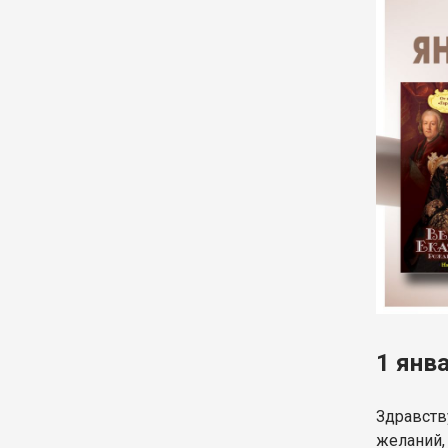
1 янв
Здравств
желаний,