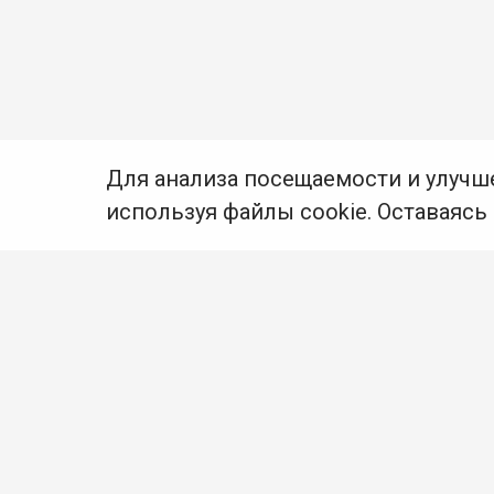
Для анализа посещаемости и улучш
используя файлы cookie. Оставаясь
© Муниципальное бюджетное учреждение культуры
Ангарского городского округа «Централизованная
библиотечная система» (МБУК «ЦБС»), 2026
Адрес
: 665841, Иркутская обл., г. Ангарск,
17 микрорайон, дом 4
Телефоны
:
+7 (3955) 55‑10‑22, 55‑09‑61, 55‑09‑69