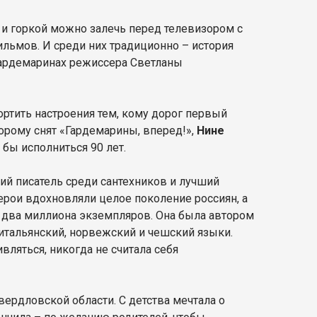
и горкой можно залечь перед телевизором с
ильмов. И среди них традиционно – история
гардемаринах режиссера Светланы
ртить настроения тем, кому дорог первый
торому снят «Гардемарины, вперед!»,
Нине
 бы исполниться 90 лет.
ий писатель среди сантехников и лучший
герои вдохновляли целое поколение россиян, а
 два миллиона экземпляров. Она была автором
 итальянский, норвежский и чешский языки.
ляться, никогда не считала себя
вердловской области. С детства мечтала о