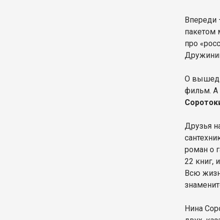
Впереди 
пакетом 
про «рос
Дружини
О вышедш
фильм. А
Сороток
Друзья н
сантехни
роман о 
22 книг,
Всю жизн
знаменит
Нина Сор