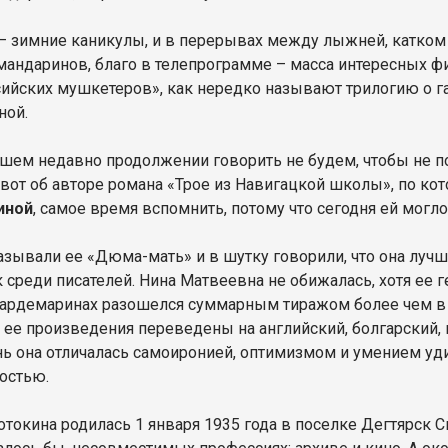
– зимние каникулы, и в перерывах между лыжней, катком 
мандаринов, благо в телепрограмме – масса интересных ф
сийских мушкетеров», как нередко называют трилогию о 
ной.
ем недавно продолжении говорить не будем, чтобы не по
 вот об авторе романа «Трое из Навигацкой школы», по ко
иной
, самое время вспомнить, потому что сегодня ей могло
азывали ее «Дюма-мать» и в шутку говорили, что она лучш
к среди писателей. Нина Матвеевна не обижалась, хотя ее 
гардемаринах разошелся суммарным тиражом более чем в
 и ее произведения переведены на английский, болгарский,
ь она отличалась самоиронией, оптимизмом и умением удив
остью.
отокина родилась 1 января 1935 года в поселке Дегтярск С