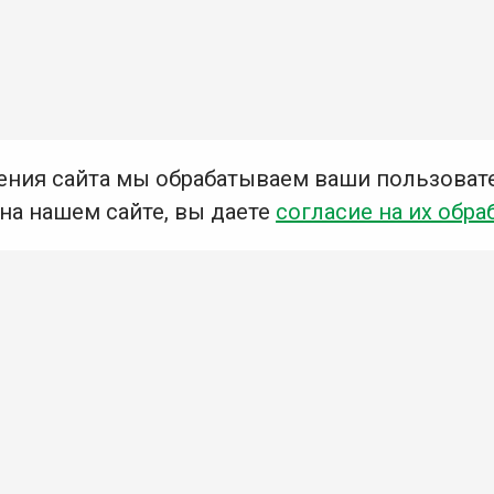
ения сайта мы обрабатываем ваши пользоват
 на нашем сайте, вы даете
согласие на их обра
Мы в социальных сетях –
#Библиотеки_Ангарска
У
К
Н
Приглашаем Вас в наши библиотеки!
Добавьте отзыв