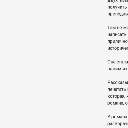
двух, ка
получить
преподав
Тем не м
написать
прилично
историче
Она стал
одним из
Рассказы
печатать
которая, 
романа, 
У романа
разворач