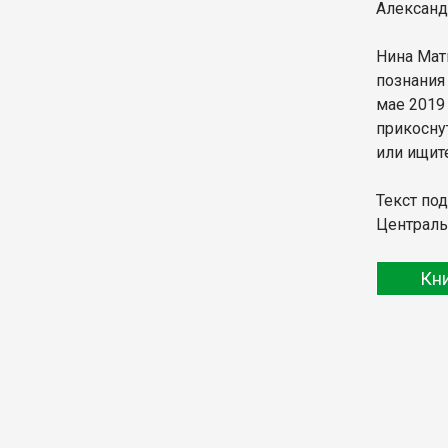
Александ
Нина Мат
познания 
мае 2019
прикосну
или ищит
Текст по
Централь
Кн