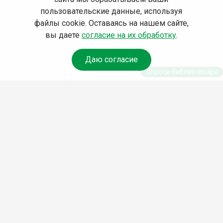
пользовательские данные, используя
файлы cookie. Оставаясь на нашем сайте,
вы даете
согласие на их обработку
.
Даю согласие
Спроси библиотекаря
© Муниципальное бюджетное учреждение культуры
Ангарского городского округа «Централизованная
библиотечная система» (МБУК «ЦБС»), 2026
Адрес
: 665841, Иркутская обл., г. Ангарск, 17 микрорайон,
дом 4
Телефоны
:
+7 (3955) 55‑10‑22, 55‑09‑61, 55‑09‑69
Факс
:
+7 (3955) 55‑47‑19
Электронная почта
:
cbs-angarsk@yandex.ru