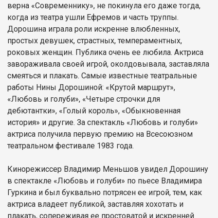
верна «Современнику», не покинула его даже тогда,
когда из театра ушли Ефремов и часть труппы.
Дорошина играла роли искренне влюбленных,
простых девушек, страстных, темпераментных,
роковых женщин. Публика очень ее любила. Актриса
завораживала своей игрой, околдовывала, заставляла
смеяться и плакать. Самые известные театральные
работы Нины Дорошиной: «Крутой маршрут»,
«Любовь и голуби», «Четыре строчки для
дебютантки», «Голый король», «Обыкновенная
история» и другие. За спектакль «Любовь и голуби»
актриса получила первую премию на Всесоюзном
театральном фестивале 1983 года.
Кинорежиссер Владимир Меньшов увидел Дорошину
в спектакле «Любовь и голуби» по пьесе Владимира
Гуркина и был буквально потрясен ее игрой, тем, как
актриса владеет публикой, заставляя хохотать и
плакать, сопереживая ее простоватой и искренней