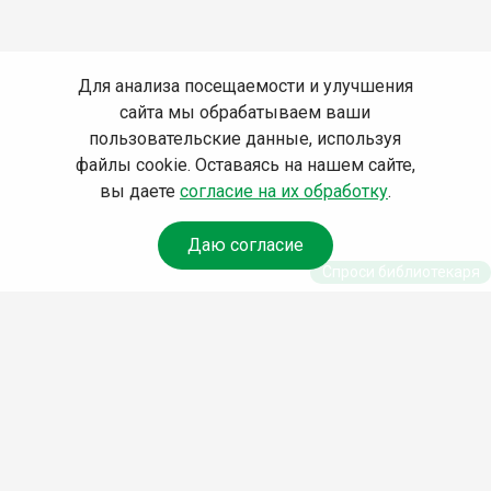
Для анализа посещаемости и улучшения
сайта мы обрабатываем ваши
пользовательские данные, используя
файлы cookie. Оставаясь на нашем сайте,
вы даете
согласие на их обработку
.
Даю согласие
Спроси библиотекаря
© Муниципальное бюджетное учреждение культуры
Ангарского городского округа «Централизованная
библиотечная система» (МБУК «ЦБС»), 2026
Адрес
: 665841, Иркутская обл., г. Ангарск, 17 микрорайон,