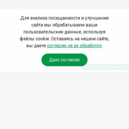
Для анализа посещаемости и улучшения
сайта мы обрабатываем ваши
пользовательские данные, используя
файлы cookie. Оставаясь на нашем сайте,
вы даете
согласие на их обработку
.
Даю согласие
Спроси библиотекаря
© Муниципальное бюджетное учреждение культуры
Ангарского городского округа «Централизованная
библиотечная система» (МБУК «ЦБС»), 2026
Адрес
: 665841, Иркутская обл., г. Ангарск, 17 микрорайон,
дом 4