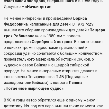
счастливой звездой»
,
«Первый шаг»
и в 1985 году в
Иркутске –
«Ничьи дети»
.
Не менее интересны и произведения
Бориса
Федоровича
, написанные для детей. В 1972 году
вышел его сборник произведении для детей
«Пещера
трех Робинзонов»
, а в 1980-ом – повесть-
продолжение
«Серебряный остров»
. В книгах сюжет
о поисках тремя подростками приключений и
сокровищ удачно сочетается с большим количеством
познавательного материала об истории Сибири, о
чудесном озере Байкал и о щедрой сибирской
природе. Не менее интересные открытия делают и
юные члены Товарищества ПИБ (Подводные
исследователи Байкала) в повести
Лапина
«Потаенное ныряющее судно»
.
В 90-е годы автор обратился еще к одному жанру –
детективу. Из-под его пера вышли такие повести, как