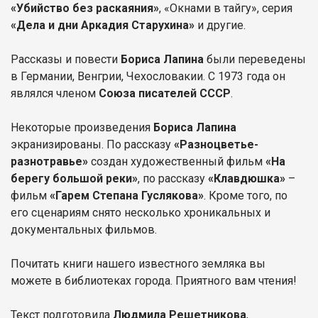
«Убийство без раскаяния»
, «Окнами в тайгу», серия
«Дела и дни Аркадия Старухина»
и другие.
Рассказы и повести
Бориса Лапина
были переведены
в Германии, Венгрии, Чехословакии. С 1973 года он
являлся членом
Союза писателей СССР
.
Некоторые произведения
Бориса Лапина
экранизированы. По рассказу
«Разноцветье-
разнотравье»
создан художественный фильм
«На
берегу большой реки»
, по рассказу
«Клавдюшка»
–
фильм
«Гарем Степана Гуслякова»
. Кроме того, по
его сценариям снято несколько хроникальных и
документальных фильмов.
Почитать книги нашего известного земляка вы
можете в библиотеках города. Приятного вам чтения!
Текст подготовила
Людмила Решетникова
,