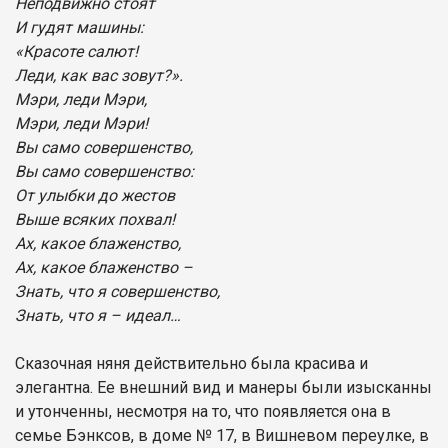
Неподвижно стоят
И гудят машины:
«Красоте салют!
Леди, как вас зовут?».
Мэри, леди Мэри,
Мэри, леди Мэри!
Вы само совершенство,
Вы само совершенство:
От улыбки до жестов
Выше всяких похвал!
Ах, какое блаженство,
Ах, какое блаженство –
Знать, что я совершенство,
Знать, что я – идеал…
Сказочная няня действительно была красива и
элегантна. Ее внешний вид и манеры были изысканны
и утонченны, несмотря на то, что появляется она в
семье Бэнксов, в доме № 17, в Вишневом переулке, в