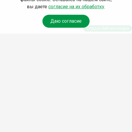
вы даете
согласие на их обработку
.
Даю согласие
Спроси библиотекаря
© Муниципальное бюджетное учреждение культуры
Ангарского городского округа «Централизованная
библиотечная система» (МБУК «ЦБС»), 2026
Адрес
: 665841, Иркутская обл., г. Ангарск, 17 микрорайон,
дом 4
Телефоны
:
+7 (3955) 55‑10‑22, 55‑09‑61, 55‑09‑69
Факс
:
+7 (3955) 55‑47‑19
Электронная почта
:
cbs-angarsk@yandex.ru
Мы в социальных сетях –
#Библиотеки_Ангарска