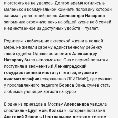
и отстоять ее не удалось. Долгое время ютились в
маленькой коммунальной комнате, половину которой
занимал уцелевший рояль.
Александра Назарова
запомнила огромную печь на общей кухне на 8 семей
и единственное из доступных удобств – туалет.
Родители, хлебнувшие актерской жизни в полной
мере, не желали своему единственному ребенку
такой судьбы. Однако остановить
Александру
Назарову
было невозможно. Она с первой попытки
поступила в знаменитый
Ленинградский
государственный институт театра, музыки и
кинематографии
(сокращенно ЛГИТМиК), где училась
у прославленного педагога
Бориса Зона
, сумев стать
любимой ученицей артиста на курсе.
В один из приездов в Москву
Александра
увидела
спектакль
«Друг мой, Колька!»
, который поставил
Анатолий Эфрос
в
Центральном детском театре
.