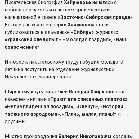
Писательская биография
Хайрюзова
началась с
небольшой заметки о летном происшествии,
напечатанной в газете
«Восточно-Сибирская правда»
.
Вскоре рассказы и очерки
Хайрюзова
стали
публиковаться в альманахе
«Сибирь»
, журналах
«Уральский следопыт»
,
«Молодая гвардия»
,
«Наш
современник»
.
Интерес к писательскому труду побудил молодого
летчика поступить на отделение журналистики
Иркутского госуниверситета.
Широкому кругу читателей
Валерий Хайрюзов
стал
известен книгами
«Приют для списанных пилотов»
,
«Непредвиденная посадка»
,
«Опекун»
,
«Истории
таежного аэродрома»
,
«Плачь, милая, плачь!»
и
другими.
Многие произведения
Валерия Николаевича
созданы