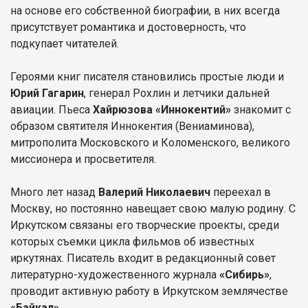
на основе его собственной биографии, в них всегда
присутствует романтика и достоверность, что
подкупает читателей.
Героями книг писателя становились простые люди и
Юрий Гагарин
, генерал Рохлин и летчики дальней
авиации. Пьеса
Хайрюзова «Иннокентий»
знакомит с
образом святителя Иннокентия (Вениаминова),
митрополита Московского и Коломенского, великого
миссионера и просветителя.
Много лет назад
Валерий Николаевич
переехал в
Москву, но постоянно навещает свою малую родину. С
Иркутском связаны его творческие проекты, среди
которых съемки цикла фильмов об известных
иркутянах. Писатель входит в редакционный совет
литературно-художественного журнала
«Сибирь»
,
проводит активную работу в Иркутском землячестве
«Байкал»
.