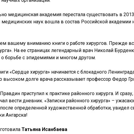
а научных организаций.
но медицинская академия перестала существовать в 2013 
 медицинских наук вошла в состав Российской академии н
ем вашему вниманию книги о работе хирургов. Прежде все
урга». На ее страницах легендарный врач Николай Бурден
, о борьбе с эпидемиями и многом другом.
иги «Сердце хирурга» начинается с блокадного Ленинграда,
, о высоком долге врача рассказывает профессор Федор Гр
Правдин приступил к практике районного хирурга. И сразу
ачал вести дневник. «Записки районного хирурга» – ужаса
 после определенной художественной обработки, увидел св
ки Ангарска!
дготовила
Татьяна Исанбаева