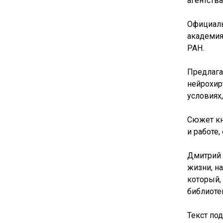
агентств
Официаль
академия
РАН.
Предлага
нейрохир
условиях
Сюжет кн
и работе
Дмитрий 
жизни, н
который,
библиоте
Текст по