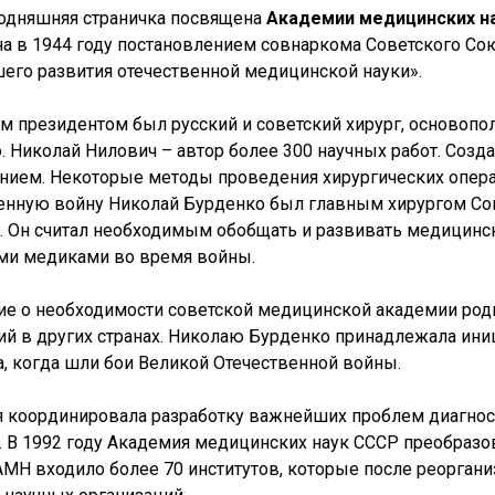
одняшняя страничка посвящена
Академии медицинских н
а в 1944 году постановлением совнаркома Советского Союз
его развития отечественной медицинской науки».
м президентом был русский и советский хирург, основопо
. Николай Нилович – автор более 300 научных работ. Соз
нием. Некоторые методы проведения хирургических опера
енную войну Николай Бурденко был главным хирургом Сов
. Он считал необходимым обобщать и развивать медицинск
ми медиками во время войны.
е о необходимости советской медицинской академии род
ий в других странах. Николаю Бурденко принадлежала ин
а, когда шли бои Великой Отечественной войны.
 координировала разработку важнейших проблем диагност
. В 1992 году Академия медицинских наук СССР преобраз
РАМН входило более 70 институтов, которые после реорган