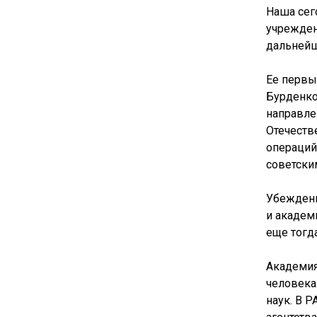
Наша сег
учрежден
дальнейш
Ее первы
Бурденко
направле
Отечеств
операций
советски
Убеждени
и академ
еще тогд
Академия
человека
наук. В 