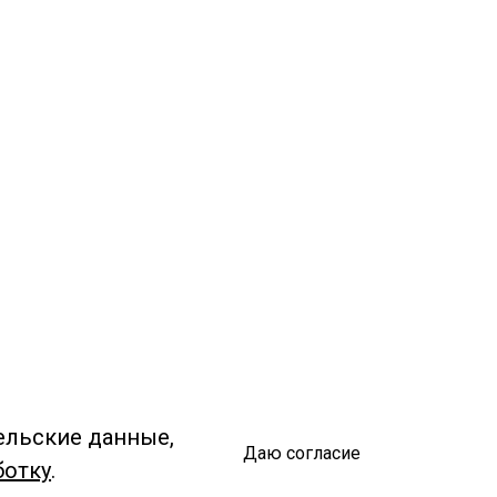
ельские данные,
Даю согласие
ботку
.
Спроси библиотекаря