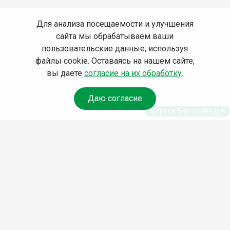
Для анализа посещаемости и улучшения
сайта мы обрабатываем ваши
пользовательские данные, используя
файлы cookie. Оставаясь на нашем сайте,
вы даете
согласие на их обработку
.
Даю согласие
Спроси библиотекаря
© Муниципальное бюджетное учреждение культуры
Ангарского городского округа «Централизованная
библиотечная система» (МБУК «ЦБС»), 2026
Адрес
: 665841, Иркутская обл., г. Ангарск, 17 микрорайон,
дом 4