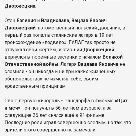
Дворжецких
.
Отец
Евгения
и
Владислава
,
Вацлав Янович
Дворжецкий
, потомственный польский дворянин, в
первый раз попал в сталинские лагеря в 19 лет -
происхождение «подвело». ГУЛАГ так просто не
отпускал свои жертвы, и старший
Дворжецкий
вернулся в тюремные застенки с началом
Великой
Отечественной войны
. Лагеря
Вацлава Яновича
не
сломили - он никогда и ни при каких жизненных
обстоятельствах не изменял себе, своим
нравственным принципам.
Свою первую кинороль - Лансдорфа в фильме
«Щит
и меч»
- он получил в 56-летнем возрасте, а за
следующие 26 лет снялся ещё в 91 фильме.
Последние роли играл совершенно слепым, но так, что
зрители этого совершенно не замечали.