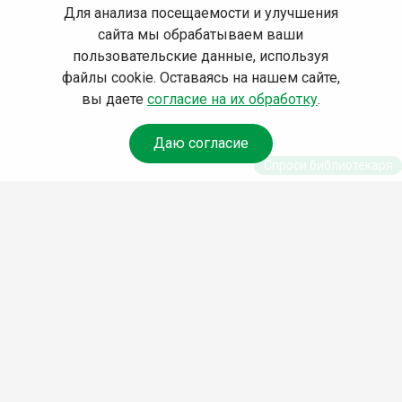
Для анализа посещаемости и улучшения
сайта мы обрабатываем ваши
пользовательские данные, используя
файлы cookie. Оставаясь на нашем сайте,
вы даете
согласие на их обработку
.
Даю согласие
Спроси библиотекаря
© Муниципальное бюджетное учреждение культуры
Ангарского городского округа «Централизованная
библиотечная система» (МБУК «ЦБС»), 2026
Адрес
: 665841, Иркутская обл., г. Ангарск, 17 микрорайон,
дом 4
Телефоны
:
+7 (3955) 55‑10‑22, 55‑09‑61, 55‑09‑69
Факс
:
+7 (3955) 55‑47‑19