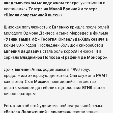
академическом молодежном театре
, участвовал в
постановках
Театра на Малой Бронной
и
театра
«Школа современной пьесы»
.
Широкая популярность к
Евгению
пришла после ролей
молодого Эдмона Дантеса и сына Мерседес в фильме
«Узник замка Иф» Георгия Юнгвальда-Хилькевича
в
конце 80-х годов. Последней большой киноработой
Евгения Вацлавича
стала роль короля Генриха III в
сериале
Владимира Попкова «Графиня де Монсоро»
.
Дочь
Евгения Анна
, родившаяся в 1990 году,
продолжила актерскую династию. Она служит в
РАМТ
,
как и отец. Сын
Михаил
, появившийся на свет за
десять месяцев до гибели отца, окончил
ВГИК
и стал
кинооператором.
Есть книга об этой удивительной театральной семье -
«Вацлав Дворжецкий - династия»
, составленная