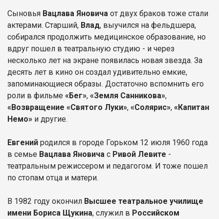
Сыновья
Вацлава Яновича
от двух браков тоже стали
актерами. Старший,
Влад
, выучился на фельдшера,
собирался продолжить медицинское образование, но
вдруг пошел в театральную студию - и через
несколько лет на экране появилась новая звезда. За
десять лет в кино он создал удивительно емкие,
запоминающиеся образы. Достаточно вспомнить его
роли в фильме
«Бег»
,
«Земля Санникова»
,
«Возвращение «Святого Луки»
,
«Солярис»
,
«Капитан
Немо»
и другие.
Евгений
родился в городе Горьком 12 июля 1960 года
в семье
Вацлава Яновича
с
Ривой Левите
-
театральным режиссером и педагогом. И тоже пошел
по стопам отца и матери.
В 1982 году окончил
Высшее театральное училище
имени Бориса Щукина
, служил в
Российском