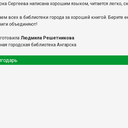
рка Сергеева написана хорошим языком, читается легко, 
м всех в библиотеки города за хорошей книгой. Берите ее 
ниги объединяют!
дготовила
Людмила Решетникова
ная городская библиотека Ангарска
игодарь