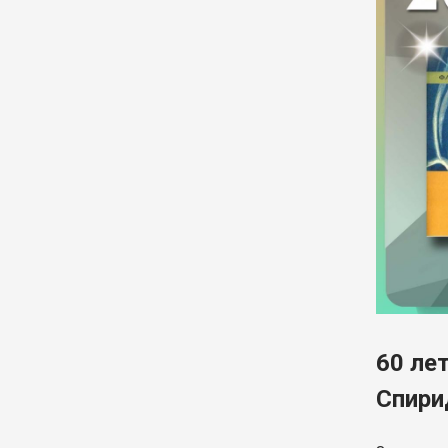
60 ле
Спири