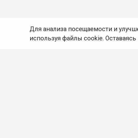
Для анализа посещаемости и улучш
используя файлы cookie. Оставаясь
© Муниципальное бюджетное учреждение культуры
Ангарского городского округа «Централизованная
библиотечная система» (МБУК «ЦБС»), 2026
Адрес
: 665841, Иркутская обл., г. Ангарск,
17 микрорайон, дом 4
Телефоны
:
+7 (3955) 55‑10‑22, 55‑09‑61, 55‑09‑69
Факс
:
+7 (3955) 55‑47‑19
Электронная почта
:
cbs-angarsk@yandex.ru