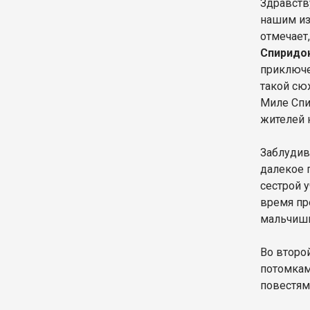
Здравств
нашим из
отмечает
Спиридо
приключе
такой сю
Миле Спи
жителей 
Заблудив
далекое 
сестрой 
время пр
мальчишк
Во второ
потомкам
повестям