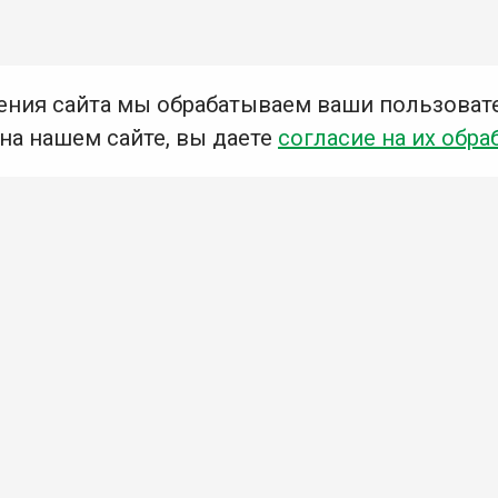
ения сайта мы обрабатываем ваши пользоват
 на нашем сайте, вы даете
согласие на их обра
Мы в социальных сетях –
#Библиотеки_Ангарска
У
К
Н
Приглашаем Вас в наши библиотеки!
Добавьте отзыв
Примите участие в опросе
Ознакомьтесь с политикой конфиденциальности