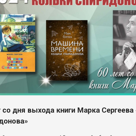
т со дня выхода книги Марка Сергеев
донова»