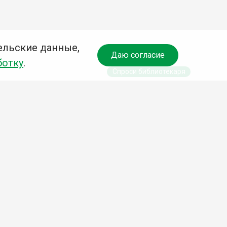
ельские данные,
Даю согласие
ботку
.
Спроси библиотекаря
чредитель:
омитет по культуре и молодежной политике АГО
езависимая оценка качества библиотечных услуг
Разработка сайта:
Деловой сайт