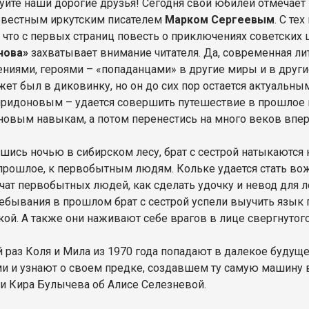
уйте наши дорогие друзья! Сегодня свой юбилей отмечает не
вестным иркутским писателем
Марком Сергеевым
. С те
, что с первых страниц повесть о приключениях советски
нова»
захватывает внимание читателя. Да, современная ли
ниями, героями – «попаданцами» в другие миры и в други
жет был в диковинку, но он до сих пор остается актуальны
ридоновым – удается совершить путешествие в прошлое и
новым навыкам, а потом перенестись на много веков впер
шись ночью в сибирском лесу, брат с сестрой натыкаются
прошлое, к первобытным людям. Кольке удается стать вож
учат первобытных людей, как сделать удочку и невод для 
ебывания в прошлом брат с сестрой успели выучить язык
ой. А также они наживают себе врагов в лице свергнутог
й раз Коля и Мила из 1970 года попадают в далекое будуще
и и узнают о своем предке, создавшем ту самую машину в
и Кира Булычева об Алисе Селезневой.