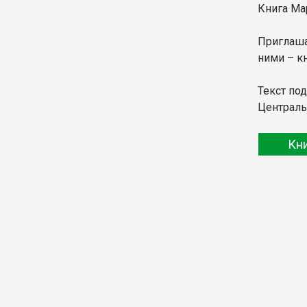
Книга Ма
Приглашае
ними – к
Текст по
Централь
Кн