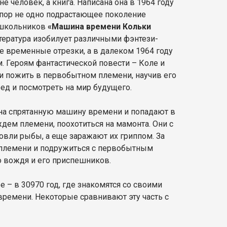
 человек, а книга. Написана она в 1964 году
х пор не одно подрастающее поколение
х школьников
«Машина времени Кольки
тература изобилует различными фэнтези-
е временные отрезки, а в далеком 1964 году
м. Героям фантастической повести – Коле и
 пожить в первобытном племени, научив его
ед и посмотреть на мир будущего.
 на спрятанную машину времени и попадают в
дем племени, поохотиться на мамонта. Они с
ловли рыбы, а еще заражают их гриппом. За
 племени и подружиться с первобытным
о вождя и его приспешников.
е – в 30970 год, где знакомятся со своими
ремени. Некоторые сравнивают эту часть с