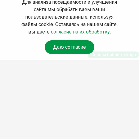
Для анализа посещаемости и улучшения
сайта мы обрабатываем ваши
пользовательские данные, используя
файлы cookie. Оставаясь на нашем сайте,
вы даете
согласие на их обработку
.
Даю согласие
Спроси библиотекаря
© Муниципальное бюджетное учреждение культуры
Ангарского городского округа «Централизованная
библиотечная система» (МБУК «ЦБС»), 2026
Адрес
: 665841, Иркутская обл., г. Ангарск, 17 микрорайон,
дом 4
Телефоны
:
+7 (3955) 55‑10‑22, 55‑09‑61, 55‑09‑69
Факс
:
+7 (3955) 55‑47‑19