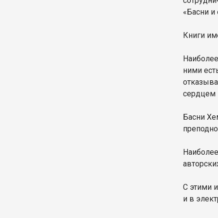
сотрудни
«Басни и 
Книги им
Наиболее
ними ест
отказыва
сердцем и
Басни Хе
преподно
Наиболее
авторски
С этими 
и в элек