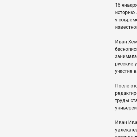
16 январ
историю 
у соврем
известно
Иван Хем
баснопис
занимала
русские 
участие 
После от
редактир
труды ст
универси
Иван Ива
увлекате