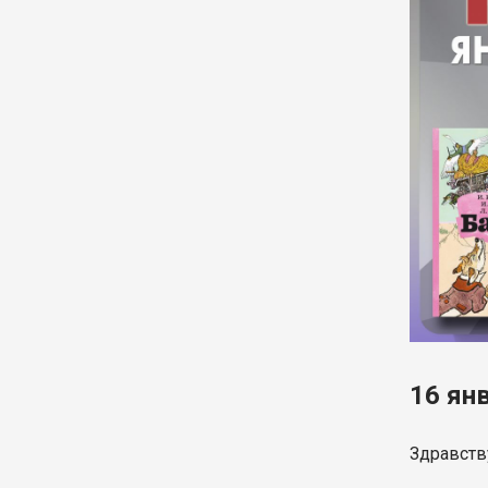
16 ян
Здравству