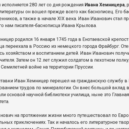
я исполняется 280 лет со дня рождения
Ивана Хемницера
,
литературы он вошел прежде всего как баснописец. Его б
енников, а также в начале XIX века. Иван Иванович стал
го нам писателя-баснописца Ивана Крылова.
ницер родился 16 января 1745 года в Енотаевской крепост
ца переехала в Россию из немецкого города Фрайбург. От
сь хозяйством и воспитанием детей. Иван Иванович получ
учителя. Затем он 12 лет служил солдатом в пехотном полк
в Семилетней войне на территории Пруссии.
ставки Иван Хемницер перешел на гражданскую службу в 
ованием трудов по минералогии. Он внес большой вклад в 
али основой научной библиотеки училища, ныне это Главна
тета.
нович на протяжении жизни много путешествовал по Европе
льных приключениях. Так и началось его литературное тво