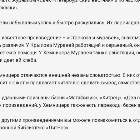
чал с журналом «Санкт-Петербургский вестник» и по наст
сказки».
ели небывалый успех и быстро раскупались. Их переиздава
 известное произведение – «Стрекоза и муравей», знаком
ь различия. У Крылова Муравей работящий и серьезный, он
ет ей в помощи. У Хемницера Муравей также работящий, о
 дает ей хлеба.
мницера отличаются внешней незамысловатостью. В них отс
сит сюжет и предлагает читателю сделать вывод самостоя
 удачными признаны басни «Метафизик», «Хитрец», «Два 
х произведений, у Хемницера также есть переводы басен 
и другими произведениями вы можете познакомиться в от
тронной библиотеке «ЛитРес».