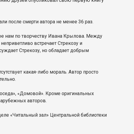
оянию друзей опубликовал свою первую книгу
ли после смерти автора не менее 36 раз.
ое нам по творчеству Ивана Крылова. Между
 неприветливо встречает Стрекозу и
суждает Стрекозу, но обладает добрым
утствует какая-либо мораль. Автор просто
тельно.
соседа», «Домовой». Кроме оригинальных
зарубежных авторов.
деле «Читальный зал» Центральной библиотеки