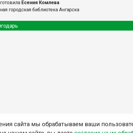
дготовила
Есения Комлева
ная городская библиотека Ангарска
игодарь
ения сайта мы обрабатываем ваши пользоват