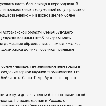
 русского поэта, баснописца и переводчика. В
асни пользовались заслуженной популярностью
 предшественником и вдохновителем более
и Астраханской области. Семья будущего
ец служил военным штаб-лекарем, мать
ил домашнее образование, с ним занимались
у, дослужился до чина поручика, принимал
Горное училище, где занимался переводом и
создание горной научной терминологии. Его
я библиотека Санкт-Петребургского горного
, и в пути делал в своем блокноте заметки об
рчество. По возвращении в Россию он