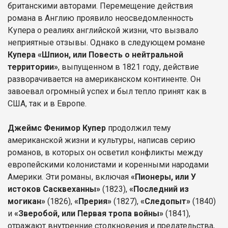
британскими авторами. Перемещение действия
романа в Англию проявило неосведомленность
Купера о реалиях английской жизни, что вызвало
неприятные отзывы. Однако в следующем романе
Купера «Шпион, или Повесть о нейтральной
территории»
, выпущенном в 1821 году, действие
разворачивается на американском континенте. Он
завоевал огромный успех и был тепло принят как в
США, так и в Европе.
Джеймс Фенимор Купер
продолжил тему
американской жизни и культуры, написав серию
романов, в которых он осветил конфликты между
европейскими колонистами и коренными народами
Америки. Эти романы, включая
«Пионеры, или У
истоков Сасквеханны»
(1823),
«Последний из
могикан»
(1826),
«Прерия»
(1827),
«Следопыт»
(1840)
и
«Зверобой, или Первая тропа войны»
(1841),
отражают внутренние столкновения и предательства,