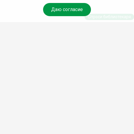
Даю согласие
Спроси библиотекаря
© Муниципальное бюджетное учреждение культуры
Ангарского городского округа «Централизованная
библиотечная система» (МБУК «ЦБС»), 2026
Адрес
: 665841, Иркутская обл., г. Ангарск, 17 микрорайон,
дом 4
Телефоны
:
+7 (3955) 55‑10‑22, 55‑09‑61, 55‑09‑69
Факс
:
+7 (3955) 55‑47‑19
Электронная почта
:
cbs-angarsk@yandex.ru
Мы в социальных сетях –
#Библиотеки_Ангарска