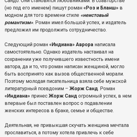
Сандо. Они становятся любовниками. В соавторстве
(но под его именем) пишут роман
«Роз и Бланш»
в
модном для того времени стиле
«неистовый
романтизм»
. Роман имел большой успех, и издатель
предложил им продолжить сотрудничество.
Следующий роман
«Индиана» Аврора
написала
самостоятельно. Однако издатель настаивал на
сохранении уже получившего известность имени
автора, да и то, что роман написан женщиной, могло
быть воспринято как вызов общественной морали.
Поэтому молодая писательница взяла себе мужской
литературный псевдоним –
Жорж Санд
. Роман
«Индиана»
принес
Жорж Санд
огромный успех, в нем
впервые был поставлен вопрос о подавлении
женских интересов в браке, семье и обществе.
Деятельная, не привыкшая скучать женщина мечтала
прославиться, а потому хотела привлечь к себе