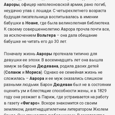
Авроры
, офицер наполеоновской армии, рано погиб,
неудачно упав с лошади. С четырехлетнего возраста
будущая писательница воспитывалась в имении
бабушки в
Ноане
, где была великолепная библиотека.
К своему совершеннолетию Аврора прочла почти все,
за исключением
Вольтера
– она дала обещание
бабушке не читать его до 30 лет.
Поначалу жизнь
Авроры
протекала типично для
девушки ее эпохи. В восемнадцать лет она вышла
замуж за барона
Дюдевана
, родила двоих детей
(
Соланж
и
Мориса
). Однако ее семейная жизнь не
сложилась –
Аврора
и ее муж оказались слишком
разными людьми. Барон
Дюдеван
был не в состоянии
оценить ум и блестящие способности жены, и в 1829
году она уезжает в Париж, где устраивается на работу
в газету
«Фигаро»
. Вскоре знакомится со своим
земляком, девятнадцатилетним литератором Жюлем