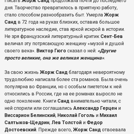
Писать
Жорж Санд
продолжала почти до последнего
дня. Творчество превратилось в приятную работу,
стало способом разнообразить быт. Умерла
Жорж
Санд
в 72 года на руках близких, оставив большое
литературное наследие, став яркой искрой в истории.
Не зря французский литературный критик
Сент-Бев
величал эту потрясающую женщину «музой и душой
своего века».
Виктор Гюго
сказал о ней:
«Другие
просто великие, она же великая женщина»
.
За свою жизнь
Жорж Санд
благодаря невероятному
трудолюбию написала более ста романов. Была очень
популярна во Франции, но с особым пиететом к ней
относились в России, где на ее романах выросло не
одно поколение. Книги
Санд
внимательно читали, с
ней спорили или соглашались
Александр Герцен
и
Виссарион Белинский
,
Николай Гоголь
и
Михаил
Салтыков-Щедрин
,
Лев Толстой
и
Федор
Достоевский
. Прежде всего,
Жорж Санд
отвоевала