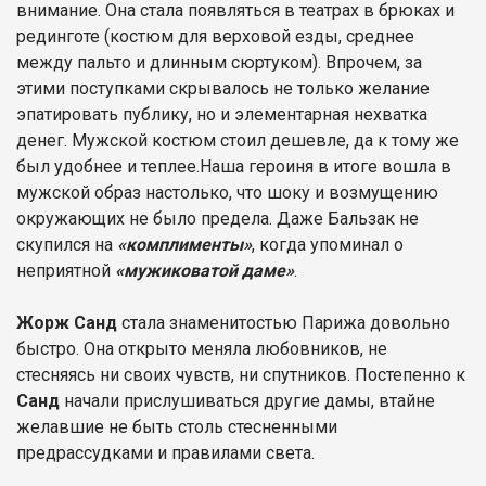
внимание. Она стала появляться в театрах в брюках и
рединготе (костюм для верховой езды, среднее
между пальто и длинным сюртуком). Впрочем, за
этими поступками скрывалось не только желание
эпатировать публику, но и элементарная нехватка
денег. Мужской костюм стоил дешевле, да к тому же
был удобнее и теплее.
Наша героиня в итоге вошла в
мужской образ настолько, что шоку и возмущению
окружающих не было предела. Даже Бальзак не
скупился на
«комплименты»
, когда упоминал о
неприятной
«мужиковатой даме»
.
Жорж Санд
стала знаменитостью Парижа довольно
быстро. Она открыто меняла любовников, не
стесняясь ни своих чувств, ни спутников. Постепенно к
Санд
начали прислушиваться другие дамы, втайне
желавшие не быть столь стесненными
предрассудками и правилами света.