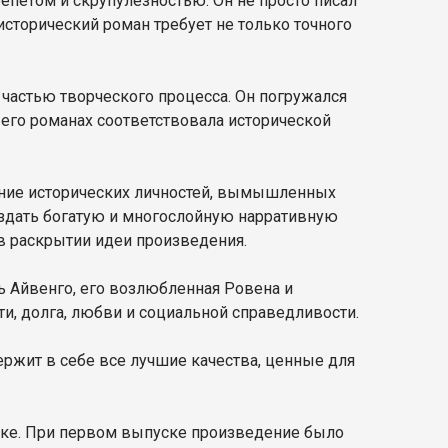
епетом и скрупулезностью. Он не просто писал
исторический роман требует не только точного
частью творческого процесса. Он погружался
 его романах соответствовала исторической
ание исторических личностей, вымышленных
оздать богатую и многослойную нарративную
в раскрытии идеи произведения.
Айвенго, его возлюбленная Ровена и
и, долга, любви и социальной справедливости.
ержит в себе все лучшие качества, ценные для
веке. При первом выпуске произведение было