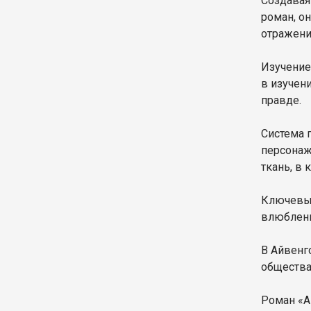
Создавая
роман, о
отражени
Изучение
в изучен
правде.
Система 
персонаж
ткань, в
Ключевым
влюбленн
В Айвенг
общества
Роман «А