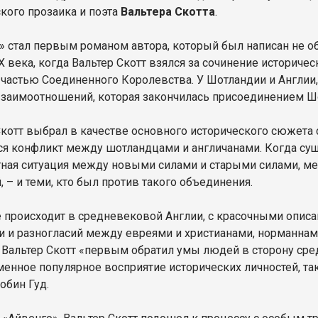
кого прозаика и поэта
Вальтера Скотта
.
» стал первым романом автора, который был написан не об
IX века, когда Вальтер Скотт взялся за сочинение историч
 частью Соединенного Королевства. У Шотландии и Англии,
взаимоотношений, которая закончилась присоединением Ш
Скотт выбрал в качестве основного исторического сюжета 
ся конфликт между шотландцами и англичанами. Когда суще
ная ситуация между новыми силами и старыми силами, меж
, – и теми, кто был против такого объединения.
 происходит в средневековой Англии, с красочными описан
 и разногласий между евреями и христианами, норманнами
 Вальтер Скотт «первым обратил умы людей в сторону ср
менное популярное восприятие исторических личностей, та
обин Гуд.