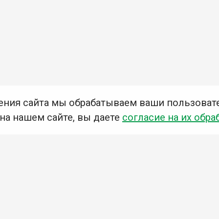
ения сайта мы обрабатываем ваши пользоват
 на нашем сайте, вы даете
согласие на их обра
Мы в социальных сетях –
#Библиотеки_Ангарска
У
К
Н