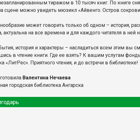
незапланированным тиражом в 10 тысяч книг. По книге сн
на сцене можно увидеть мюзикл «Айвенго. Остров сокрови
знообразие может говорить только об одном – история, ра
, актуальна на все времена и для каждого читателя в ней 
обытия, история и характеры – насладиться всем этим вы с
шись в чтение книги. Где ее взять? К вашим услугам фонды
а «ЛитРес». Приятного чтения, и до встречи в библиотеке!
дготовила
Валентина Нечаева
ная городская библиотека Ангарска
игодарь