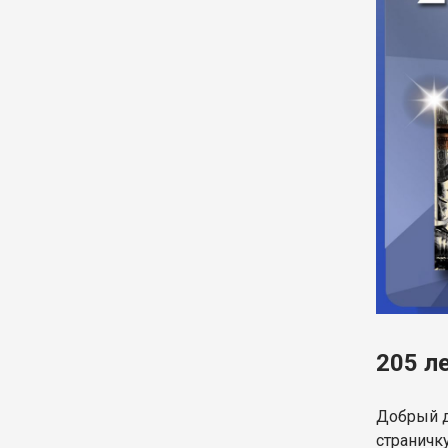
205 л
Добрый д
страничку