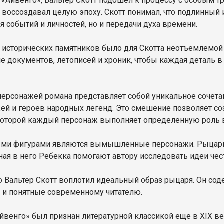
 «Айвенго», Вальтер Скотт подошел к процессу с особым тр
н воссоздавал целую эпоху. Скотт понимал, что подлинный 
я событий и личностей, но и передачи духа времени.
 исторических памятников было для Скотта неотъемлемой 
ие документов, летописей и хроник, чтобы каждая деталь в
персонажей романа представляет собой уникальное сочет
ей и героев народных легенд. Это смешение позволяет с
 которой каждый персонаж выполняет определенную роль 
и фигурами являются вымышленные персонажи. Рыцарь 
ая в него Ребекка помогают автору исследовать идеи чест
о Вальтер Скотт воплотил идеальный образ рыцаря. Он сод
 и понятные современному читателю.
йвенго» был признан литературной классикой еще в XIX 