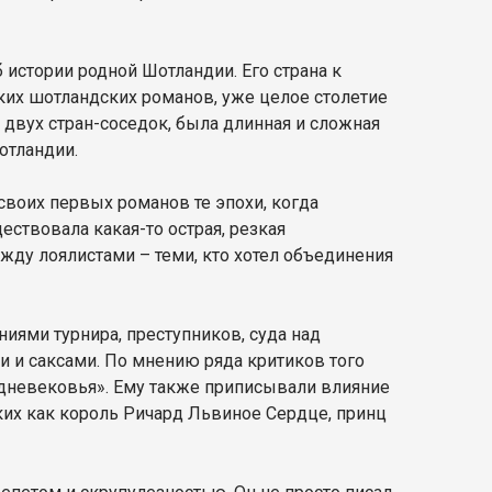
 истории родной Шотландии. Его страна к
еских шотландских романов, уже целое столетие
 двух стран-соседок, была длинная и сложная
отландии.
своих первых романов те эпохи, когда
ствовала какая-то острая, резкая
ду лоялистами – теми, кто хотел объединения
иями турнира, преступников, суда над
 и саксами. По мнению ряда критиков того
едневековья». Ему также приписывали влияние
ких как король Ричард Львиное Сердце, принц