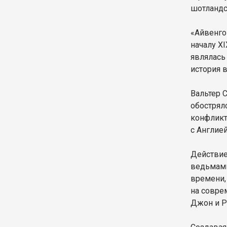
шотландс
«Айвенго
началу X
являлась
история 
Вальтер 
обострял
конфликт
с Англией
Действие
ведьмами
времени,
на совре
Джон и Р