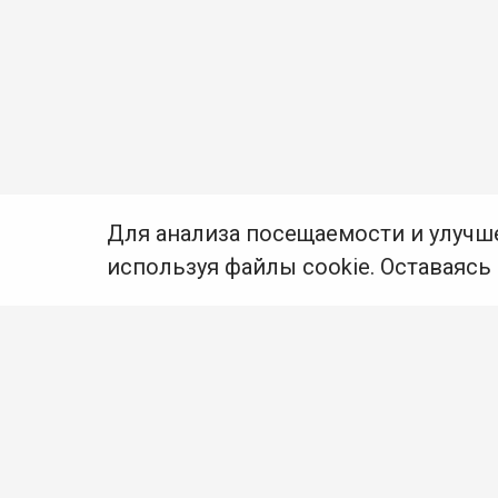
Для анализа посещаемости и улучш
используя файлы cookie. Оставаясь
© Муниципальное бюджетное учреждение культуры
Ангарского городского округа «Централизованная
библиотечная система» (МБУК «ЦБС»), 2026
Адрес
: 665841, Иркутская обл., г. Ангарск,