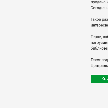
продано 
Сегодня 
Такое ра
интересна
Герои, с
погрузив
библиотек
Текст по
Централь
Кн