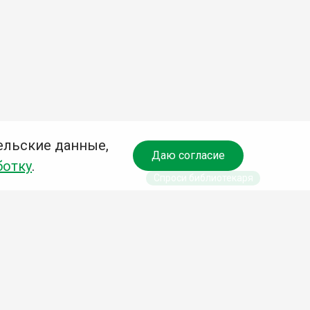
ельские данные,
Даю согласие
ботку
.
Спроси библиотекаря
чредитель:
омитет по культуре и молодежной политике АГО
езависимая оценка качества библиотечных услуг