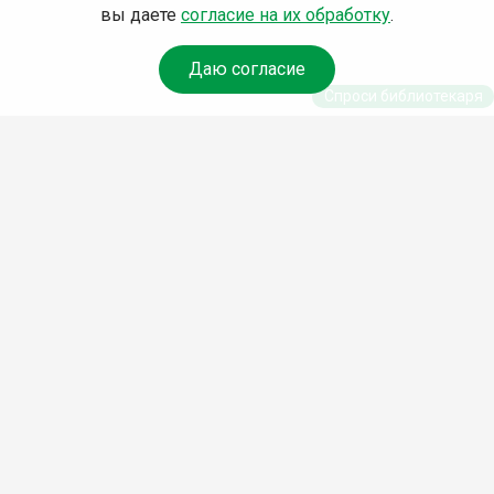
вы даете
согласие на их обработку
.
Даю согласие
Спроси библиотекаря
© Муниципальное бюджетное учреждение
культуры Ангарского городского округа
«Централизованная библиотечная система»
(МБУК «ЦБС»), 2026
Адрес
: 665841, Иркутская обл., г. Ангарск,
17 микрорайон, дом 4
Телефоны
:
+7 (3955) 55‑10‑22, 55‑09‑61,
55‑09‑69
Факс
:
+7 (3955) 55‑47‑19
Электронная почта
:
cbs-angarsk@yandex.ru