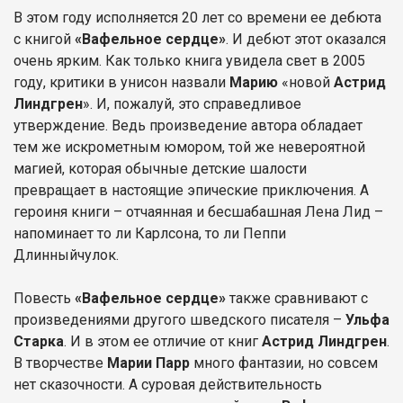
В этом году исполняется 20 лет со времени ее дебюта
с книгой
«Вафельное сердце»
. И дебют этот оказался
очень ярким. Как только книга увидела свет в 2005
году, критики в унисон назвали
Марию
«новой
Астрид
Линдгрен
». И, пожалуй, это справедливое
утверждение. Ведь произведение автора обладает
тем же искрометным юмором, той же невероятной
магией, которая обычные детские шалости
превращает в настоящие эпические приключения. А
героиня книги – отчаянная и бесшабашная Лена Лид –
напоминает то ли Карлсона, то ли Пеппи
Длинныйчулок.
Повесть
«Вафельное сердце»
также сравнивают с
произведениями другого шведского писателя –
Ульфа
Старка
. И в этом ее отличие от книг
Астрид Линдгрен
.
В творчестве
Марии Парр
много фантазии, но совсем
нет сказочности. А суровая действительность