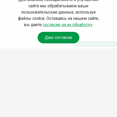
сайта мы обрабатываем ваши
пользовательские данные, используя
файлы cookie. Оставаясь на нашем сайте,
вы даете
согласие на их обработку
.
Даю согласие
Спроси библиотекаря
© Муниципальное бюджетное учреждение культуры
Ангарского городского округа «Централизованная
библиотечная система» (МБУК «ЦБС»), 2026
Адрес
: 665841, Иркутская обл., г. Ангарск, 17 микрорайон,
дом 4
Телефоны
:
+7 (3955) 55‑10‑22, 55‑09‑61, 55‑09‑69
Факс
:
+7 (3955) 55‑47‑19