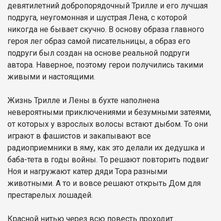
девятилетний добропорядочный Трилле и его лучшая
подруга, неугомонная и шустрая Лена, с которой
никогда не бывает скучно. В основу образа главного
героя лег образ самой писательницы, а образ его
подруги был создан на основе реальной подруги
автора. Наверное, поэтому герои получились такими
живыми и настоящими.
Жизнь Трилле и Лены в бухте наполнена
невероятными приключениями и безумными затеями,
от которых у взрослых волосы встают дыбом. То они
играют в фашистов и закапывают все
радиоприемники в яму, как это делали их дедушка и
баба-тета в годы войны. То решают повторить подвиг
Ноя и нагружают катер дяди Тора разными
животными. А то и вовсе решают открыть Дом для
престарелых лошадей.
Красной нитью через всю повесть проходит