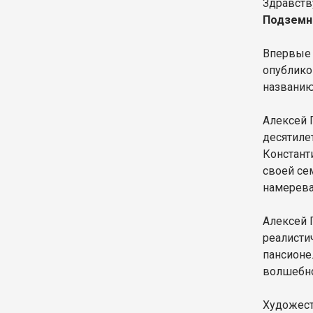
Здравств
Подземн
Впервые 
опублико
названию
Алексей 
десятиле
Константи
своей се
намерева
Алексей 
реалисти
пансионе
волшебно
Художест