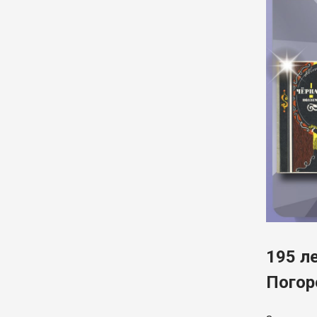
195 л
Погор