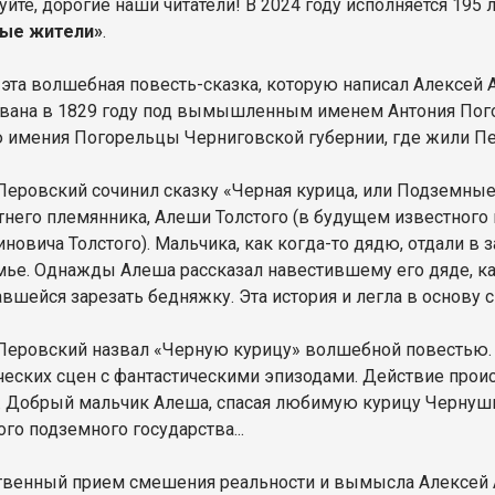
уйте, дорогие наши читатели! В 2024 году исполняется 19
ые жители»
.
эта волшебная повесть-сказка, которую написал Алексей 
вана в 1829 году под вымышленным именем Антония Погор
 имения Погорельцы Черниговской губернии, где жили Пе
Перовский сочинил сказку «Черная курица, или Подземные 
тнего племянника, Алеши Толстого (в будущем известного п
новича Толстого). Мальчика, как когда-то дядю, отдали в 
мье. Однажды Алеша рассказал навестившему его дяде, как
вшейся зарезать бедняжку. Эта история и легла в основу 
Перовский назвал «Черную курицу» волшебной повестью. 
ческих сцен с фантастическими эпизодами. Действие прои
. Добрый мальчик Алеша, спасая любимую курицу Чернушку
го подземного государства...
венный прием смешения реальности и вымысла Алексей А