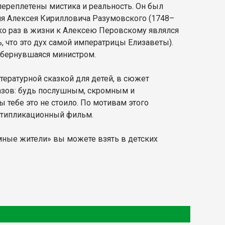
переплетены мистика и реальность. Он был
ия Алексея Кирилловича Разумовского (1748–
ко раз в жизни к Алексею Перовскому являлся
 что это дух самой императрицы Елизаветы).
 обернувшаяся министром.
тературной сказкой для детей, в сюжет
азов: будь послушным, скромным и
ы тебе это не стоило. По мотивам этого
ьтипликационный фильм.
мные жители» вы можете взять в детских