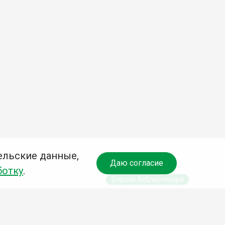
ельские данные,
Даю согласие
ботку
.
Спроси библиотекаря