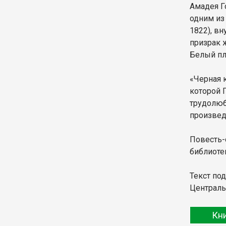
Амадея Г
одним из
1822), в
призрак 
Белый пл
«Черная 
которой 
трудолюби
произвед
Повесть-
библиоте
Текст по
Централь
Кн