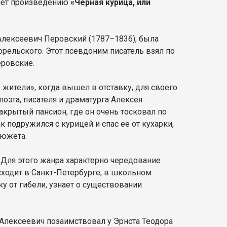
5 лет произведению
«Черная курица, или
Алексеевич Перовский (1787–1836), была
ельского. Этот псевдоним писатель взял по
ровские.
жители», когда вышел в отставку, для своего
оэта, писателя и драматурга Алексея
закрытый пансион, где он очень тосковал по
 подружился с курицей и спас ее от кухарки,
сюжета.
Для этого жанра характерно чередование
сходит в Санкт-Петербурге, в школьном
 от гибели, узнает о существовании
лексеевич позаимствовал у Эрнста Теодора