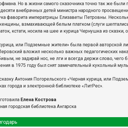
офмана. Но в жизни самого сказочника точно так же были 
 десяти внебрачных детей министра народного просвещен
нука фаворита императрицы Елизаветы Петровны. Несколь
женщины, взмахивающей белым платком (слуги шептались,
аток, кстати, носила на шее и курица Чернушка из сказки,
курица, или Подземные жители» была первой авторской ли
Перовский вложил несколько важных педагогических нак
вым, не задирай нос, не лги и всегда держи слово, чего б
ения в 1975 году был снят замечательный кукольный мул
сказку Антония Погорельского «Черная курица, или Подзе
ках города и электронной библиотеке «ЛитРес».
дготовила
Елена Кострова
ная городская библиотека Ангарска
игодарь