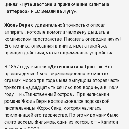
цикла:
«Путешествие и приключения капитана
Гаттераса»
и
«С Земли на Луну»
.
Жюль Верн
с удивительной точностью описал
аппараты, которые помогли человеку дышать в
комическом пространстве. Писатель опередил науку!
Его техника, описанная в книге, имела такой же
принцип действия, что и современные устройства.
В 1867 году вышли
«Дети капитана Гранта»
. Это
произведение было экранизировано во многих
странах. Через три года была выпущена вторая часть
трилогии, «Двадцать тысяч лье под водой», а в 1869
году – и «Таинственный остров». При написании
романа Жюль Верн воспользовался подсказкой
писательницы Жорж Санд, которая являлась
поклонницей его творчества. По этому роману было
снято восемь фильмов, один из которых – «Капитан
Немо» – в СССР.