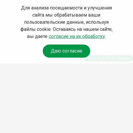
Для анализа посещаемости и улучшения
сайта мы обрабатываем ваши
пользовательские данные, используя
файлы cookie. Оставаясь на нашем сайте,
вы даете
согласие на их обработку
.
Даю согласие
Спроси библиотекаря
© Муниципальное бюджетное учреждение культуры
Ангарского городского округа «Централизованная
библиотечная система» (МБУК «ЦБС»), 2026
Адрес
: 665841, Иркутская обл., г. Ангарск, 17 микрорайон,
дом 4
Телефоны
:
+7 (3955) 55‑10‑22, 55‑09‑61, 55‑09‑69