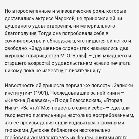
Но второстепенные и эпизодические роли, которые
доставались актрисе Чарской, не приносили ей ни
душевного удовлетворения, ни материального
благополучия. Тогда она попробовала себя в
сочинительстве и обнаружила, что пишется ей легко и
свободно. «Задушевное слово» (так назывались два
журнала товарищества М. О. Вольф – для младшего и
старшего возраста) с удовольствием начало печатать
никому пока не известную писательницу.
Известность ей принесла первая же повесть «Записки
институтки» (1901). Последовавшие за ней книги –
«Княжна Джаваха», «Люда Влассовская», «Вторая
Нина», «За что? Моя повесть о самой себе» – сделали
творчество писательницы настолько востребованным,
что ее произведения стали издаваться огромными
тиражами. Детские библиотеки настоятельно
требовали укомплектовать их фонды книгами этого