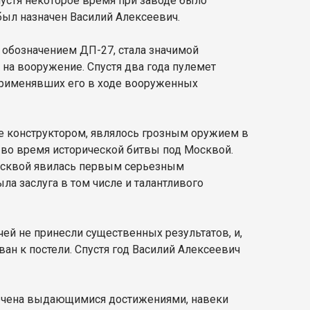
пустя некоторое время при заводе было
был назначен Василий Алексеевич.
 обозначением ДП-27, стала значимой
 на вооружение. Спустя два года пулемет
 применявших его в ходе вооруженных
е конструктором, являлось грозным оружием в
, во время исторической битвы под Москвой.
Москвой явилась первым серьезным
ла заслуга в том числе и талантливого
чей не принесли существенных результатов, и,
ан к постели. Спустя год Василий Алексеевич
мечена выдающимися достижениями, навеки