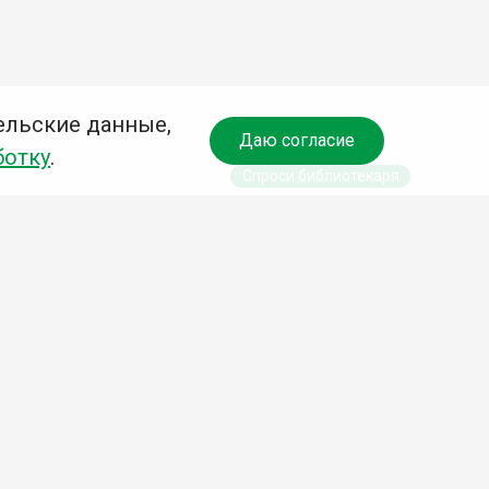
ельские данные,
Даю согласие
ботку
.
Спроси библиотекаря
чредитель:
омитет по культуре и молодежной политике АГО
езависимая оценка качества библиотечных услуг
Разработка сайта: