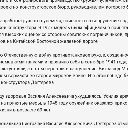
вать и контролировать производство «ружья-пулемета». С
проектно-конструкторское бюро, руководителем которого 
азработка ручного пулемета, принятого на вооружение под
кой конструктора. В 1927 модель была официально принята
ся высоких оценок со стороны советских пограничников,
ов на Китайской Восточной железной дороге.
ю Отечественную войну противотанковое ружье, созданно
 немецкими танками и проявило себя в сентябре 1941 года
ска устояли, а потом перешли в наступление. Битва под 
ем вермахта во второй мировой войне. И в этой победе бы
 конструктора Дегтярёва.
оду здоровье Василия Алексеевича ухудшилось. Усилия вра
 на принятые меры, в 1948 году оружейник оказался приков
жизни в возрасте 69 лет.
ональная биография Василия Алексеевича Дегтярёва от