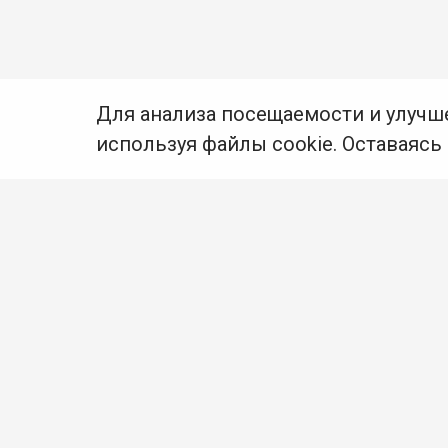
Для анализа посещаемости и улучш
используя файлы cookie. Оставаясь
© Муниципальное бюджетное учреждение культуры
Ангарского городского округа «Централизованная
библиотечная система» (МБУК «ЦБС»), 2026
Адрес
: 665841, Иркутская обл., г. Ангарск,
17 микрорайон, дом 4
Телефоны
:
+7 (3955) 55‑10‑22, 55‑09‑61, 55‑09‑69
Факс
:
+7 (3955) 55‑47‑19