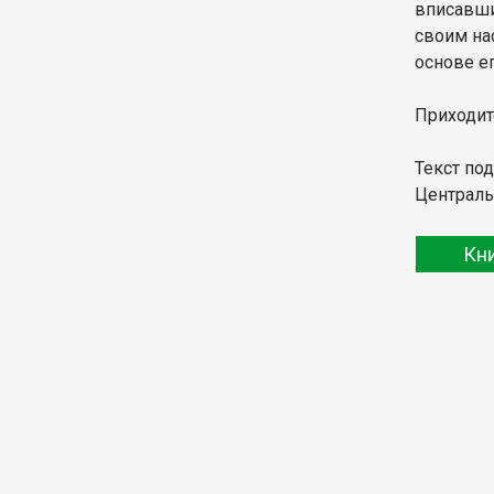
вписавши
своим на
основе е
Приходит
Текст по
Централь
Кн