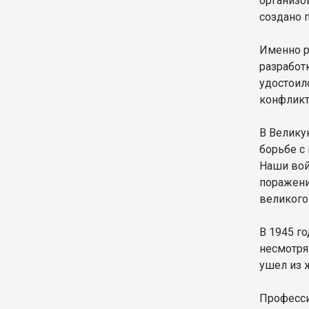
организо
создано 
Именно р
разработ
удостоил
конфликт
В Велику
борьбе с
Наши вой
поражени
великого
В 1945 г
несмотря
ушел из 
Професси