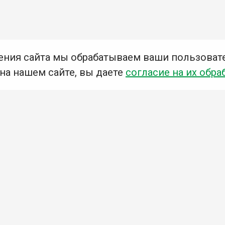
ения сайта мы обрабатываем ваши пользоват
 на нашем сайте, вы даете
согласие на их обра
Мы в социальных сетях –
#Библиотеки_Ангарска
У
К
Н
Приглашаем Вас в наши библиотеки!
Добавьте отзыв
Примите участие в опросе