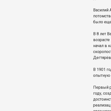
Василий 
потомств
было еще
В 8 лет 
возрасте
начал в 
скоропос
Дегтярёв
В 1901 го
опытную 
Первый р
году, со
достоинс
реализац