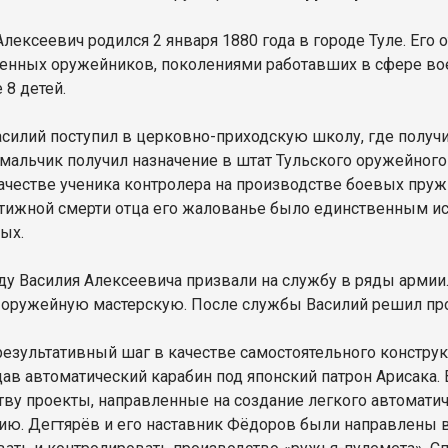
Алексеевич родился 2 января 1880 года в городе Туле. Его
енных оружейников, поколениями работавших в сфере во
 8 детей.
Василий поступил в церковно-приходскую школу, где получ
 мальчик получил назначение в штат Тульского оружейног
качестве ученика контролера на производстве боевых пруж
тижной смерти отца его жалованье было единственным и
ых.
ду Василия Алексеевича призвали на службу в ряды армии. 
оружейную мастерскую. После службы Василий решил про
езультативный шаг в качестве самостоятельного конструк
здав автоматический карабин под японский патрон Арисака
тву проекты, направленные на создание легкого автомат
ию. Дегтярёв и его наставник Фёдоров были направлены в