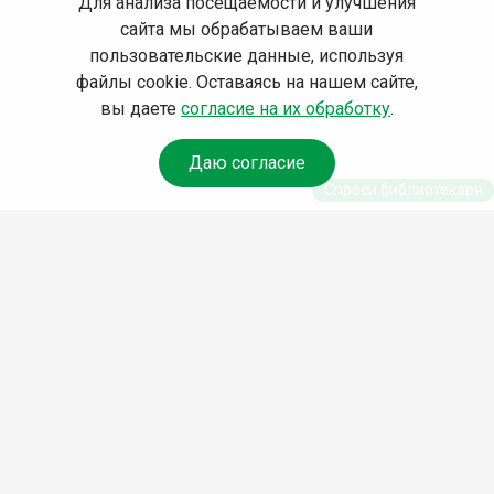
Для анализа посещаемости и улучшения
сайта мы обрабатываем ваши
пользовательские данные, используя
файлы cookie. Оставаясь на нашем сайте,
вы даете
согласие на их обработку
.
Даю согласие
Спроси библиотекаря
© Муниципальное бюджетное учреждение
культуры Ангарского городского округа
«Централизованная библиотечная система»
(МБУК «ЦБС»), 2026
Адрес
: 665841, Иркутская обл., г. Ангарск,
17 микрорайон, дом 4
Телефоны
:
+7 (3955) 55‑10‑22, 55‑09‑61,
55‑09‑69