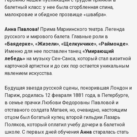
балетный класс: у нее была сгорбленная спина,
малокровие и обидное прозвище «швабра».
Анна Павлова!
Прима Мариинского театра. Легенда
русского и мирового балета. Главные роли в
«Баядерке»
,
«Жизели»
,
«Щелкунчике»
,
«Раймонде»
.
Именно для нее поставлен танец
«Умирающий
лебедь»
на музыку Сен-Санса, который стал визитной
карточкой артистки и до сих пор остается уникальным
явлением искусства.
Будущая звезда русской сцены, покорившая Лондон и
Париж, родилась 12 февраля 1881 года, в Петербурге,
в семье прачки Любови Федоровны Павловой и
отставного солдата Матвея, но, очевидно, настоящим
отцом был богатый купец второй гильдии Лазарь
Поляков, который оплатил учебу дочери в балетной
школе. С первых дней обучения
Анна
старалась стать