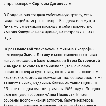
антрепренером
Сергеем Дягилевым
.
В Лондоне она создала собственную труппу, став
владелицей камерного театра. Все дела вел муж, а
Анна
могла целиком посвящать себя творчеству.
Умерла балерина неожиданно, на гастролях в 1931
году.
Образ
Павловой
увековечен в фильме-биографии
режиссера
Эмиля Лотяну
и многочисленных книгах
искусствоведов и балетмейстеров
Веры Красовской
и
Андрея Соколова-Каминского
. Да и она сама
написала прекрасную книгу, но книга эта в основном
касалась секретов ее искусства. Более достоверными
являются книги, изданные близкими танцовщицы. К
25-летию со дня смерти примы в 1956 году в Лондоне
был выпущен сборник
«Анна Павлова»
. В нем
собраны воспоминания артистов, балетмейстеров,
балетных критиков, встречавшихся и работавших с