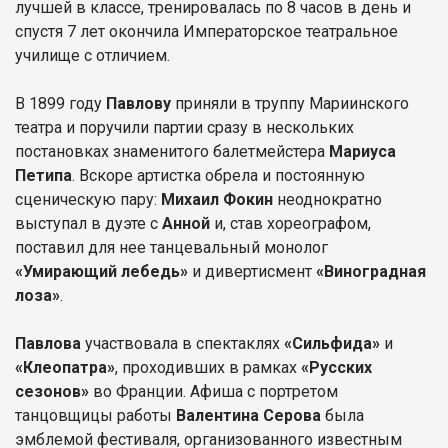
лучшей в классе, тренировалась по 8 часов в день и
спустя 7 лет окончила Императорское театральное
училище с отличием.
В 1899 году
Павлову
приняли в труппу Мариинского
театра и поручили партии сразу в нескольких
постановках знаменитого балетмейстера
Мариуса
Петипа
. Вскоре артистка обрела и постоянную
сценическую пару:
Михаил Фокин
неоднократно
выступал в дуэте с
Анной
и, став хореографом,
поставил для нее танцевальный монолог
«Умирающий лебедь»
и дивертисмент
«Виноградная
лоза»
.
Павлова
участвовала в спектаклях
«Сильфида»
и
«Клеопатра»
, проходивших в рамках
«Русских
сезонов»
во Франции. Афиша с портретом
танцовщицы работы
Валентина Серова
была
эмблемой фестиваля, организованного известным