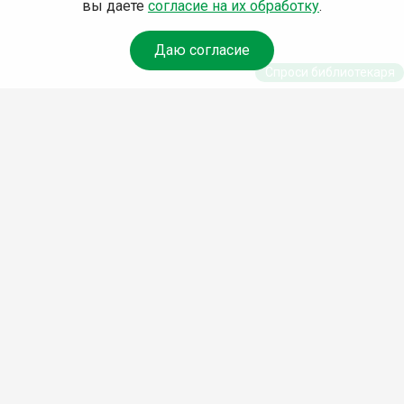
вы даете
согласие на их обработку
.
Даю согласие
Спроси библиотекаря
© Муниципальное бюджетное учреждение культуры
Ангарского городского округа «Централизованная
библиотечная система» (МБУК «ЦБС»), 2026
Адрес
: 665841, Иркутская обл., г. Ангарск, 17 микрорайон,
дом 4
Телефоны
:
+7 (3955) 55‑10‑22, 55‑09‑61, 55‑09‑69
Факс
:
+7 (3955) 55‑47‑19
Электронная почта
:
cbs-angarsk@yandex.ru
Мы в социальных сетях –
#Библиотеки_Ангарска