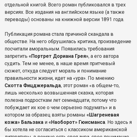
отдельной книгой. Всего роман публиковался в трех
версиях. Все издания на английском языке (а также
переводы) основаны на книжной версии 1891 года.
Публикация романа стала причиной скандала в
обществе. На него обрушилась критика, произведение
посчитали аморальным. Появились требования
запретить
«Портрет Дориана Грея»
, а его автора
судить. Тем не менее, в наше время притчевый
сюжет, откуда следует мораль и понимание
правильности жизни, идет на «ура». По мнению
Скотта Фицджеральда
, этот роман «в общем-то,
лишь несколько возвышенная сказка, которая
полезна подросткам лет семнадцати, потому что
побуждает их кое о чем серьезно подумать» и в
котором за образец взяты романы
«Шагреневая
кожа» Бальзака
и
«Наоборот» Гюисманса
. Но здесь я
бы хотела не согласиться с классиком американской
литературы, в романе есть своя аура, свое понимание