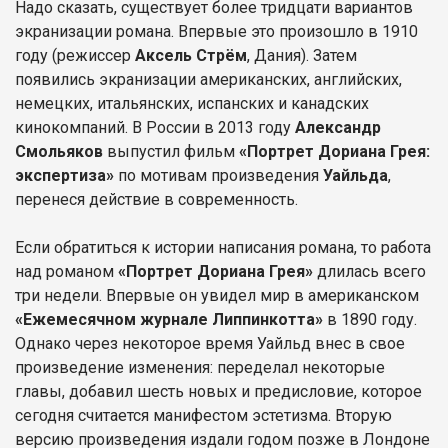
Надо сказать, существует более тридцати вариантов
экранизации романа. Впервые это произошло в 1910
году (режиссер
Аксель Стрём
, Дания). Затем
появились экранизации американских, английских,
немецких, итальянских, испанских и канадских
кинокомпаний. В России в 2013 году
Александр
Смольяков
выпустил фильм
«Портрет Дориана Грея:
экспертиза»
по мотивам произведения
Уайльда
,
перенеся действие в современность.
Если обратиться к истории написания романа, то работа
над романом
«Портрет Дориана Грея»
длилась всего
три недели. Впервые он увидел мир в американском
«Ежемесячном журнале Липпинкотта»
в 1890 году.
Однако через некоторое время Уайльд внес в свое
произведение изменения: переделал некоторые
главы, добавил шесть новых и предисловие, которое
сегодня считается манифестом эстетизма. Вторую
версию произведения издали годом позже в Лондоне