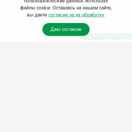
пользовательские данные, используя
файлы cookie. Оставаясь на нашем сайте,
вы даете
согласие на их обработку
.
Даю согласие
Спроси библиотекаря
© Муниципальное бюджетное учреждение культуры
Ангарского городского округа «Централизованная
библиотечная система» (МБУК «ЦБС»), 2026
Адрес
: 665841, Иркутская обл., г. Ангарск, 17 микрорайон,
дом 4
Телефоны
:
+7 (3955) 55‑10‑22, 55‑09‑61, 55‑09‑69
Факс
:
+7 (3955) 55‑47‑19
Электронная почта
:
cbs-angarsk@yandex.ru