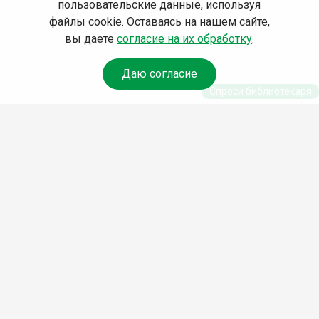
пользовательские данные, используя
файлы cookie. Оставаясь на нашем сайте,
вы даете
согласие на их обработку
.
Даю согласие
Спроси библиотекаря
© Муниципальное бюджетное учреждение культуры
Ангарского городского округа «Централизованная
библиотечная система» (МБУК «ЦБС»), 2026
Адрес
: 665841, Иркутская обл., г. Ангарск, 17 микрорайон,
дом 4
Телефоны
:
+7 (3955) 55‑10‑22, 55‑09‑61, 55‑09‑69
Факс
:
+7 (3955) 55‑47‑19
Электронная почта
:
cbs-angarsk@yandex.ru