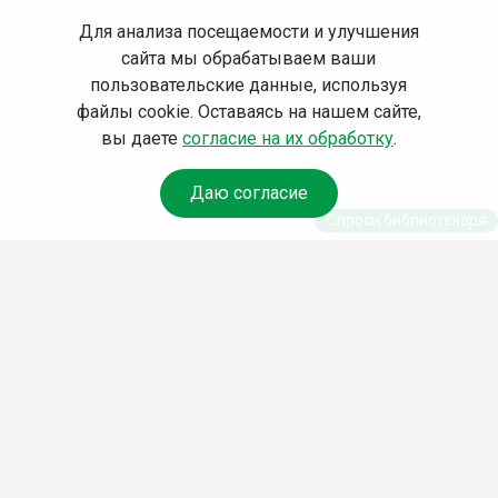
Для анализа посещаемости и улучшения
сайта мы обрабатываем ваши
пользовательские данные, используя
файлы cookie. Оставаясь на нашем сайте,
вы даете
согласие на их обработку
.
Даю согласие
Спроси библиотекаря
© Муниципальное бюджетное учреждение культуры
Ангарского городского округа «Централизованная
библиотечная система» (МБУК «ЦБС»), 2026
Адрес
: 665841, Иркутская обл., г. Ангарск, 17 микрорайон,
дом 4
Телефоны
:
+7 (3955) 55‑10‑22, 55‑09‑61, 55‑09‑69