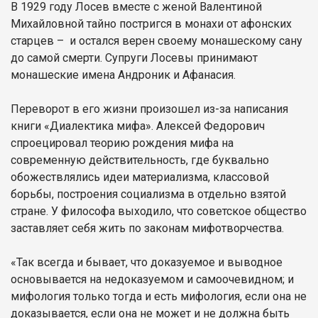
В 1929 году Лосев вместе с женой Валентиной
Михайловной тайно постригся в монахи от афонских
старцев – и остался верен своему монашескому сану
до самой смерти. Супруги Лосевы принимают
монашеские имена Андроник и Афанасия.
Переворот в его жизни произошел из-за написания
книги «Диалектика мифа». Алексей Федорович
спроецировал теорию рождения мифа на
современную действительность, где буквально
обожествлялись идеи материализма, классовой
борьбы, построения социализма в отдельно взятой
стране. У философа выходило, что советское общество
заставляет себя жить по законам мифотворчества.
«Так всегда и бывает, что доказуемое и выводное
основывается на недоказуемом и самоочевидном; и
мифология только тогда и есть мифология, если она не
доказывается, если она не может и не должна быть