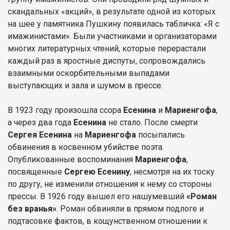
скандальных «акций», в результате одной из которых
на шее у памятника Пушкину появилась табличка: «Я с
имажинистами». Были участниками и организаторами
многих литературных чтений, которые перерастали
каждый раз в яростные диспуты, сопровождались
взаимными оскорбительными выпадами
выступающих и зала и шумом в прессе.
В 1923 году произошла ссора
Есенина
и
Мариенгофа
,
а через два года
Есенина
не стало. После смерти
Сергея Есенина
на
Мариенгофа
посыпались
обвинения в косвенном убийстве поэта.
Опубликованные воспоминания
Мариенгофа
,
посвященные
Сергею Есенину
, несмотря на их тоску
по другу, не изменили отношения к нему со стороны
прессы. В 1926 году вышел его нашумевший
«Роман
без вранья»
. Роман обвиняли в прямом подлоге и
подтасовке фактов, в кощунственном отношении к