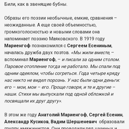
Били, как в звенящие бубны.
Образы его поэзии необычные, емкие, сравнения –
неожиданные. А еще своей объемностью,
громкоголосностью и новыми словами она
напоминает поэзию Маяковского. В 1919 году
Мариенгоф
познакомился с
Сергеем Есениным
,
началась дружба двух поэтов.
«Мы жили вместе
, –
вспоминал
Мариенгоф
, –
и писали за одним столом.
Паровое отопление тогда не работало. Мы спали под
одним одеялом, чтобы согреться. Года четыре кряду
нас никто не видел порознь. У нас были одни деньги:
его – мои, мои – его. Проще говоря, и те и другие –
наши. Стихи мы выпускали под одной обложкой и
посвящали их друг другу»
.
В этом же году
Анатолий Мариенгоф
,
Сергей Есенин
,
Александр Кусиков
,
Вадим Шершеневич
образовали
группу имажинистов. Они проводили ряд шумных и