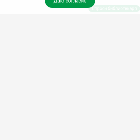
Даю согласие
Спроси библиотекаря
© Муниципальное бюджетное учреждение культуры
Ангарского городского округа «Централизованная
библиотечная система» (МБУК «ЦБС»), 2026
Адрес
: 665841, Иркутская обл., г. Ангарск, 17 микрорайон,
дом 4
Телефоны
:
+7 (3955) 55‑10‑22, 55‑09‑61, 55‑09‑69
Факс
:
+7 (3955) 55‑47‑19
Электронная почта
:
cbs-angarsk@yandex.ru
Мы в социальных сетях –
#Библиотеки_Ангарска