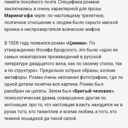
памяти покойного поэта. Специфика романа
заключалась в очень характерной для прозы
Мариенгофа
черте: по-настоящему трепетное,
поэтичное отношение к людям было скрыто маской
ерника и ниспровергателя всяческих мифов.
В 1928 году появился роман
«Циники»
. По
утверждению Иосифа Бродского, это было «одно из
самых новаторских произведений в русской
литературе двадцатого века, как по своему стилю, так
и по структуре». Предельно острые образы, колкие
метафоры. Роман очень напомнил фотографию, где по
одной детали понятна вся картина. Роман был
разобран на цитаты. Затем был
«Бритый человек»
,
психологическая драма, совершенно другая по
интонации: про то, что настоящая власть находится не в
руках того, кто талантлив и всеми любим, а того, кто
темной лошадкой да тихой сапой...