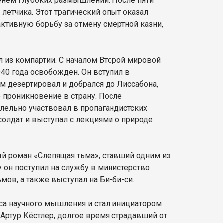
менем глубоких размышлений. После пяти
летчика. Этот трагический опыт оказал
ктивную борьбу за отмену смертной казни,
л из компартии. С началом Второй мировой
40 года освобожден. Он вступил в
м дезертировал и добрался до Лиссабона,
е проникновение в страну. После
лельно участвовал в пропагандистских
солдат и выступал с лекциями о природе
ый роман «Слепящая тьма», ставший одним из
 он поступил на службу в министерство
ов, а также выступал на Би-би-си.
са научного мышления и стал инициатором
Артур Кёстлер, долгое время страдавший от