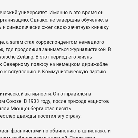
нический университет. Именно в это время он
рганизацию. Однако, не завершив обучение, в
у и символически сжег свою зачетную книжку.
це, а затем стал корреспондентом немецкого
иж, где продолжил заниматься журналистикой. В
ische Zeitung. В этот период его жизнь
т к Северному полюсу на немецком дирижабле
ло к вступлению в Коммунистическую партию
итической активности. Он отправился в
м Союзе. В 1933 году, после прихода нацистов
Вилли Мюнценберга стал писать
ёстлер дважды посетил эту страну.
стован франкистами по обвинению в шпионаже и