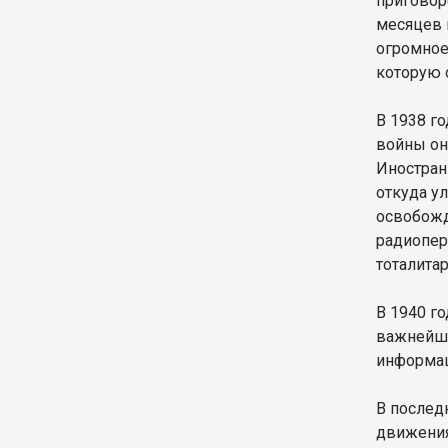
приговор
месяцев 
огромное
которую 
В 1938 г
войны он
Иностран
откуда у
освобожд
радиопер
тоталита
В 1940 г
важнейши
информац
В послед
движения