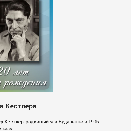
ра Кёстлера
ур Кёстлер
, родившийся в Будапеште в 1905
X века.