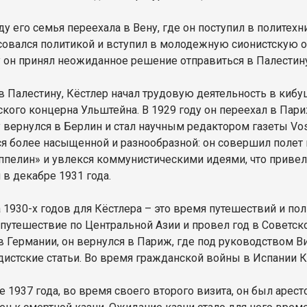
ду его семья переехала в Вену, где он поступил в политех
совался политикой и вступил в молодежную сионистскую о
у он принял неожиданное решение отправиться в Палестин
в Палестину, Кёстлер начал трудовую деятельность в кибу
ского концерна Ульштейна. В 1929 году он переехал в Пар
 вернулся в Берлин и стал научным редактором газеты Voss
ся более насыщенной и разнообразной: он совершил поле
ппелин» и увлекся коммунистическими идеями, что приве
 в декабре 1931 года.
 1930-х годов для Кёстлера – это время путешествий и пол
путешествие по Центральной Азии и провел год в Советско
 в Германии, он вернулся в Париж, где под руководством 
дистские статьи. Во время гражданской войны в Испании К
е 1937 года, во время своего второго визита, он был аре