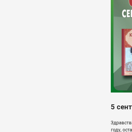
5 сен
Здравств
году, ос