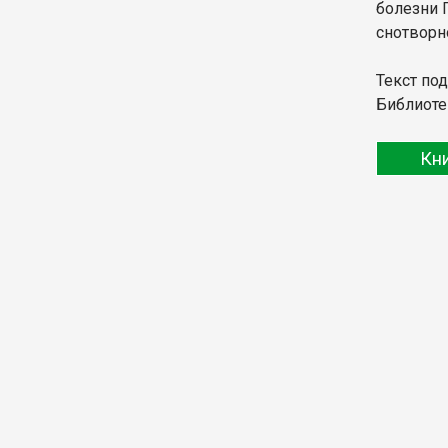
болезни 
снотворн
Текст по
Библиоте
Кн