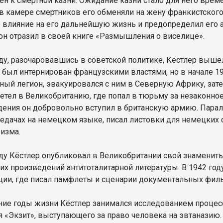
ен к смертной казни. Ожидание казни стало для него вре
в камере смертников его обменяли на жену франкистского 
 влияние на его дальнейшую жизнь и предопределил его а
он отразил в своей книге «Размышления о виселице».
оду, разочаровавшись в советской политике, Кёстлер выше
 был интернирован французскими властями, но в начале 19
ный легион, эвакуировался с ним в Северную Африку, зате
летел в Великобританию, где попал в тюрьму за незаконно
ения он добровольно вступил в британскую армию. Парал
едачах на немецком языке, писал листовки для немецких 
ризма.
оду Кёстлер опубликовал в Великобритании свой знаменит
х произведений антитоталитарной литературы. В 1942 году
ии, где писал памфлеты и сценарии документальных фильм
ние годы жизни Кёстлер занимался исследованием процес
 «Экзит», выступающего за право человека на эвтаназию. 