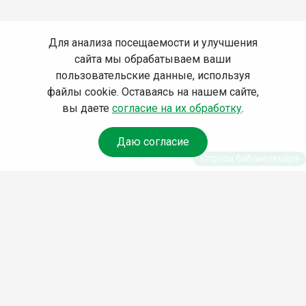
Для анализа посещаемости и улучшения
сайта мы обрабатываем ваши
пользовательские данные, используя
файлы cookie. Оставаясь на нашем сайте,
вы даете
согласие на их обработку
.
Даю согласие
Спроси библиотекаря
© Муниципальное бюджетное учреждение культуры
Ангарского городского округа «Централизованная
библиотечная система» (МБУК «ЦБС»), 2026
Адрес
: 665841, Иркутская обл., г. Ангарск, 17 микрорайон,
дом 4